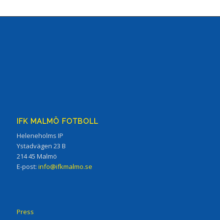
IFK MALMÖ FOTBOLL
Heleneholms IP
Ystadvägen 23 B
214 45 Malmö
E-post:
info@ifkmalmo.se
Press