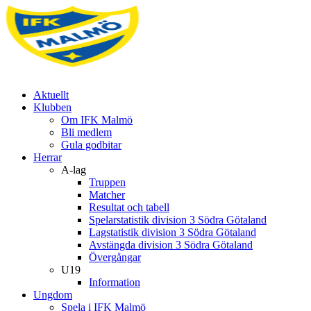
Aktuellt
Klubben
Om IFK Malmö
Bli medlem
Gula godbitar
Herrar
A-lag
Truppen
Matcher
Resultat och tabell
Spelarstatistik division 3 Södra Götaland
Lagstatistik division 3 Södra Götaland
Avstängda division 3 Södra Götaland
Övergångar
U19
Information
Ungdom
Spela i IFK Malmö