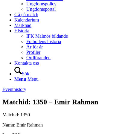
Ungdomspolicy
Ungdomsportal
Gå på match
Kalendarium
Marknad
Historia
IFK Malmös bildande
Fotbollens historia
År för år
Profiler
Ordföranden
Kontakta oss
Sök
Menu
Menu
Eventhistory
Matchid: 1350 – Emir Rahman
Matchid: 1350
Namn: Emir Rahman