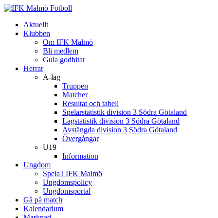
Aktuellt
Klubben
Om IFK Malmö
Bli medlem
Gula godbitar
Herrar
A-lag
Truppen
Matcher
Resultat och tabell
Spelarstatistik division 3 Södra Götaland
Lagstatistik division 3 Södra Götaland
Avstängda division 3 Södra Götaland
Övergångar
U19
Information
Ungdom
Spela i IFK Malmö
Ungdomspolicy
Ungdomsportal
Gå på match
Kalendarium
Marknad