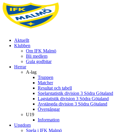
Aktuellt
Klubben
Om IFK Malmö
Bli medlem
Gula godbitar
Herrar
A-lag
Truppen
Matcher
Resultat och tabell
Spelarstatistik division 3 Södra Götaland
Lagstatistik division 3 Södra Götaland
Avstängda division 3 Södra Götaland
Övergångar
U19
Information
Ungdom
Spela i IFK Malmö