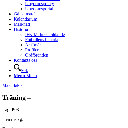
Ungdomspolicy
Ungdomsportal
Gå på match
Kalendarium
Marknad
Historia
IFK Malmös bildande
Fotbollens historia
År för år
Profiler
Ordföranden
Kontakta oss
Sök
Menu
Menu
Matchfakta
Träning –
Lag: P03
Hemmalag: