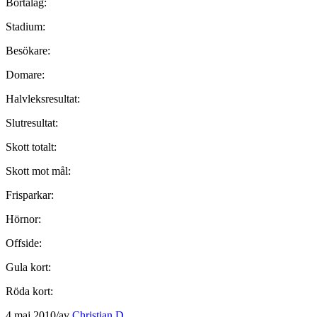
Bortalag:
Stadium:
Besökare:
Domare:
Halvleksresultat:
Slutresultat:
Skott totalt:
Skott mot mål:
Frisparkar:
Hörnor:
Offside:
Gula kort:
Röda kort:
4 maj 2010
/
av
Christian D