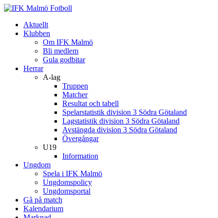
Aktuellt
Klubben
Om IFK Malmö
Bli medlem
Gula godbitar
Herrar
A-lag
Truppen
Matcher
Resultat och tabell
Spelarstatistik division 3 Södra Götaland
Lagstatistik division 3 Södra Götaland
Avstängda division 3 Södra Götaland
Övergångar
U19
Information
Ungdom
Spela i IFK Malmö
Ungdomspolicy
Ungdomsportal
Gå på match
Kalendarium
Marknad