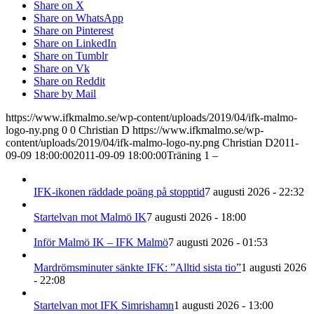
Share on X
Share on WhatsApp
Share on Pinterest
Share on LinkedIn
Share on Tumblr
Share on Vk
Share on Reddit
Share by Mail
https://www.ifkmalmo.se/wp-content/uploads/2019/04/ifk-malmo-
logo-ny.png
0
0
Christian D
https://www.ifkmalmo.se/wp-
content/uploads/2019/04/ifk-malmo-logo-ny.png
Christian D
2011-
09-09 18:00:00
2011-09-09 18:00:00
Träning 1 –
IFK-ikonen räddade poäng på stopptid
7 augusti 2026 - 22:32
Startelvan mot Malmö IK
7 augusti 2026 - 18:00
Inför Malmö IK – IFK Malmö
7 augusti 2026 - 01:53
Mardrömsminuter sänkte IFK: ”Alltid sista tio”
1 augusti 2026
- 22:08
Startelvan mot IFK Simrishamn
1 augusti 2026 - 13:00