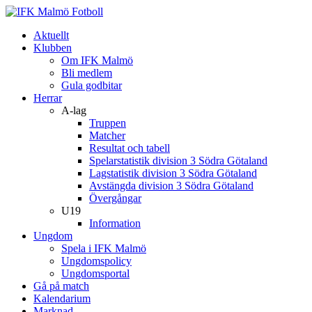
Aktuellt
Klubben
Om IFK Malmö
Bli medlem
Gula godbitar
Herrar
A-lag
Truppen
Matcher
Resultat och tabell
Spelarstatistik division 3 Södra Götaland
Lagstatistik division 3 Södra Götaland
Avstängda division 3 Södra Götaland
Övergångar
U19
Information
Ungdom
Spela i IFK Malmö
Ungdomspolicy
Ungdomsportal
Gå på match
Kalendarium
Marknad