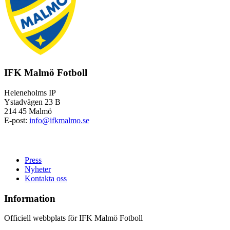
IFK Malmö Fotboll
Heleneholms IP
Ystadvägen 23 B
214 45 Malmö
E-post:
info@ifkmalmo.se
Press
Nyheter
Kontakta oss
Information
Officiell webbplats för IFK Malmö Fotboll