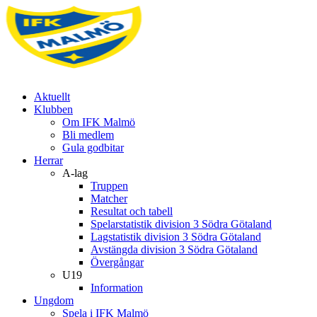
Aktuellt
Klubben
Om IFK Malmö
Bli medlem
Gula godbitar
Herrar
A-lag
Truppen
Matcher
Resultat och tabell
Spelarstatistik division 3 Södra Götaland
Lagstatistik division 3 Södra Götaland
Avstängda division 3 Södra Götaland
Övergångar
U19
Information
Ungdom
Spela i IFK Malmö