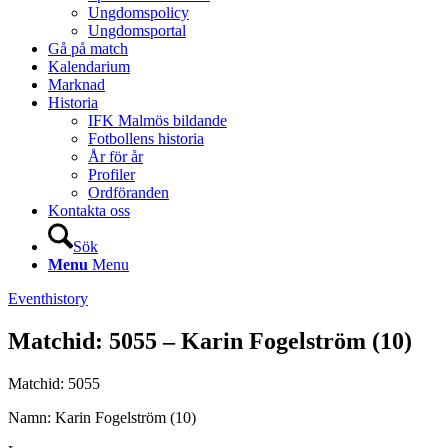
Ungdomspolicy
Ungdomsportal
Gå på match
Kalendarium
Marknad
Historia
IFK Malmös bildande
Fotbollens historia
År för år
Profiler
Ordföranden
Kontakta oss
Sök
Menu
Menu
Eventhistory
Matchid: 5055 – Karin Fogelström (10)
Matchid: 5055
Namn: Karin Fogelström (10)