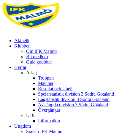
Aktuellt
Klubben
Om IFK Malmö
Bli medlem
Gula godbitar
Herrar
A-lag
Truppen
Matcher
Resultat och tabell
Spelarstatistik division 3 Södra Götaland
Lagstatistik division 3 Södra Götaland
Avstängda division 3 Södra Götaland
Övergångar
U19
Information
Ungdom
Spela i IFK Malmö