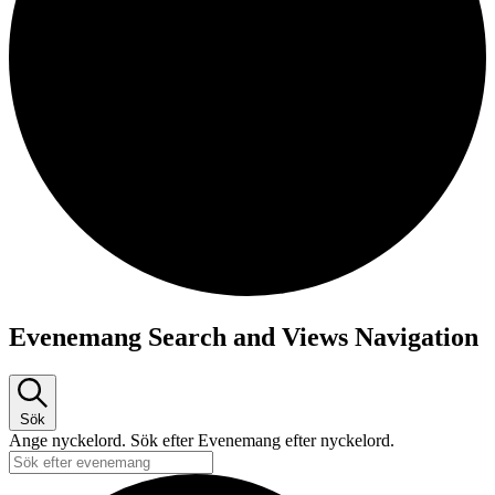
Evenemang
Evenemang Search and Views Navigation
Sök
Ange nyckelord. Sök efter Evenemang efter nyckelord.