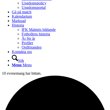
Ungdomspolicy
Ungdomsportal
Gå på match
Kalendarium
Marknad
Historia
IFK Malmös bildande
Fotbollens historia
År för år
Profiler
Ordföranden
Kontakta oss
Sök
Menu
Menu
10 evenemang har hittats.