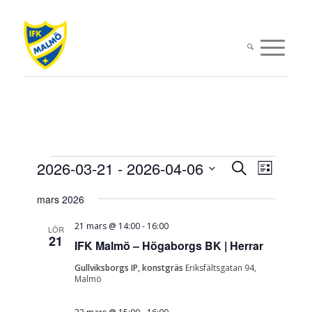
Evenemang
Evenema
Evene
2026-03-21
 - 
2026-04-06
Sök
Lista
vynavi
Search
Välj
mars 2026
datum.
and
Views
21 mars @ 14:00
-
16:00
LÖR
21
IFK Malmö – Högaborgs BK | Herrar
Navigati
Gullviksborgs IP, konstgräs
Eriksfältsgatan 94,
Malmö