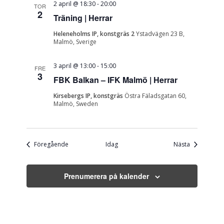
2 april @ 18:30
-
20:00
TOR
2
Träning | Herrar
Heleneholms IP, konstgräs 2
Ystadvägen 23 B,
Malmö, Sverige
3 april @ 13:00
-
15:00
FRE
3
FBK Balkan – IFK Malmö | Herrar
Kirsebergs IP, konstgräs
Östra Fäladsgatan 60,
Malmö, Sweden
Evenemang
Evenemang
Föregående
Idag
Nästa
Prenumerera på kalender