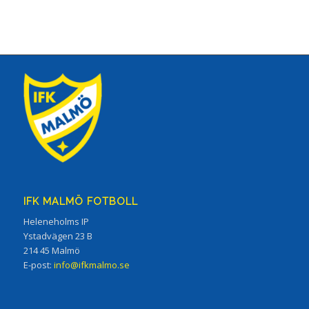
IFK MALMÖ FOTBOLL
Heleneholms IP
Ystadvägen 23 B
214 45 Malmö
E-post:
info@ifkmalmo.se