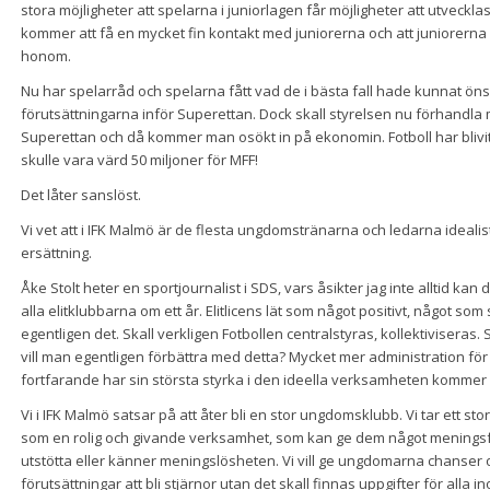
stora möjligheter att spelarna i juniorlagen får möjligheter att utvecklas 
kommer att få en mycket fin kontakt med juniorerna och att juniorerna
honom.
Nu har spelarråd och spelarna fått vad de i bästa fall hade kunnat ön
förutsättningarna inför Superettan. Dock skall styrelsen nu förhandla m
Superettan och då kommer man osökt in på ekonomin. Fotboll har blivit
skulle vara värd 50 miljoner för MFF!
Det låter sanslöst.
Vi vet att i IFK Malmö är de flesta ungdomstränarna och ledarna idealist
ersättning.
Åke Stolt heter en sportjournalist i SDS, vars åsikter jag inte alltid kan
alla elitklubbarna om ett år. Elitlicens lät som något positivt, något som
egentligen det. Skall verkligen Fotbollen centralstyras, kollektivisera
vill man egentligen förbättra med detta? Mycket mer administration för 
fortfarande har sin största styrka i den ideella verksamheten kommer in
Vi i IFK Malmö satsar på att åter bli en stor ungdomsklubb. Vi tar ett st
som en rolig och givande verksamhet, som kan ge dem något meningsful
utstötta eller känner meningslösheten. Vi vill ge ungdomarna chanser 
förutsättningar att bli stjärnor utan det skall finnas uppgifter för alla 