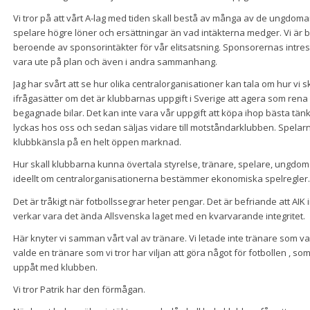
Vi tror på att vårt A-lag med tiden skall bestå av många av de ungdomar
spelare högre löner och ersättningar än vad intäkterna medger. Vi är 
beroende av sponsorintäkter för vår elitsatsning. Sponsorernas intres
vara ute på plan och även i andra sammanhang.
Jag har svårt att se hur olika centralorganisationer kan tala om hur vi
ifrågasätter om det är klubbarnas uppgift i Sverige att agera som re
begagnade bilar. Det kan inte vara vår uppgift att köpa ihop bästa tänk
lyckas hos oss och sedan säljas vidare till motståndarklubben. Spela
klubbkänsla på en helt öppen marknad.
Hur skall klubbarna kunna övertala styrelse, tränare, spelare, ungdoms
ideellt om centralorganisationerna bestämmer ekonomiska spelregler.
Det är tråkigt när fotbollssegrar heter pengar. Det är befriande att AIK 
verkar vara det ända Allsvenska laget med en kvarvarande integritet.
Här knyter vi samman vårt val av tränare. Vi letade inte tränare som var v
valde en tränare som vi tror har viljan att göra något för fotbollen , so
uppåt med klubben.
Vi tror Patrik har den förmågan.