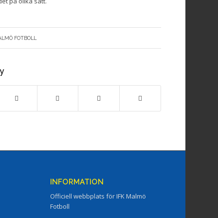
et på olika sätt.
ALMÖ FOTBOLL
ry
INFORMATION
Officiell webbplats för IFK Malmö
Fotboll