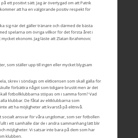
på ett positivt sätt. Jag är övertygad om att Patrik
 kommer att ha en välgörande positiv respekt för
ska sig när det gäller tränare och därmed de bästa
ed spelarna om övriga villkor för det första året i
 mycket ekonomi. Jag läste att Zlatan Ibrahimovic
er, som ställer upp till ingen eller mycket blygsam
 dela, skrev i söndags om elitlicensen som skall gälla för
 skulle förbättra något som tidigare brustit men är det
s. Skall fotbollklubbarna stöpas om i samma form? Vad
alla klubbar. De fåtal av elitklubbarna som
te att ha möjligheter att kvarstå på elitnivå.
ort socialt ansvar för våra ungdomar, som ser fotbollen
lt i ett samhälle där de i andra sammanhang lätt blir
och möjligheter. Vi satsar inte bara på dem som har
inom klubben.