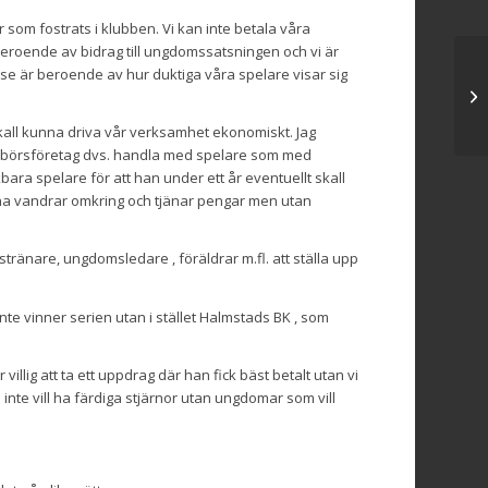
 som fostrats i klubben. Vi kan inte betala våra
beroende av bidrag till ungdomssatsningen och vi är
se är beroende av hur duktiga våra spelare visar sig
IF
 skall kunna driva vår verksamhet ekonomiskt. Jag
na börsföretag dvs. handla med spelare som med
bara spelare för att han under ett år eventuellt skall
rna vandrar omkring och tjänar pengar men utan
tränare, ungdomsledare , föräldrar m.fl. att ställa upp
inte vinner serien utan i stället Halmstads BK , som
illig att ta ett uppdrag där han fick bäst betalt utan vi
m inte vill ha färdiga stjärnor utan ungdomar som vill