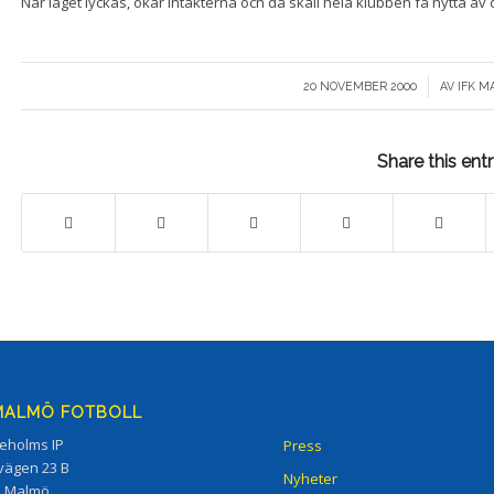
När laget lyckas, ökar intäkterna och då skall hela klubben få nytta av d
/
20 NOVEMBER 2000
AV
IFK M
Share this ent
 MALMÖ FOTBOLL
eholms IP
Press
vägen 23 B
Nyheter
5 Malmö