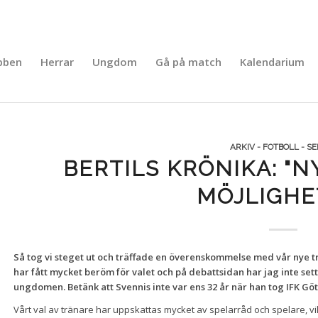
bben
Herrar
Ungdom
Gå på match
Kalendarium
ARKIV - FOTBOLL - S
BERTILS KRÖNIKA: "N
MÖJLIGHE
Så tog vi steget ut och träffade en överenskommelse med vår nye t
har fått mycket beröm för valet och på debattsidan har jag inte s
ungdomen. Betänk att Svennis inte var ens 32 år när han tog IFK Göt
Vårt val av tränare har uppskattas mycket av spelarråd och spelare, vilk