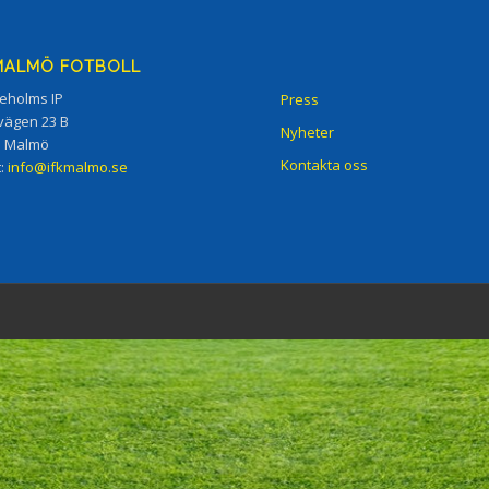
 MALMÖ FOTBOLL
eholms IP
Press
vägen 23 B
Nyheter
5 Malmö
Kontakta oss
t:
info@ifkmalmo.se