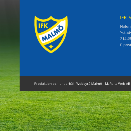
IFK
Helen
Ystad
214 4
E-pos
Produktion och underhåll:
Webbyrå Malmö
-
Mañana Web AB