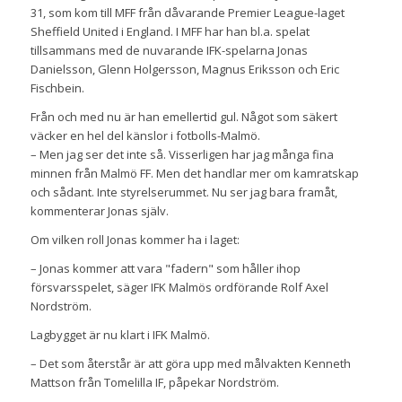
31, som kom till MFF från dåvarande Premier League-laget
Sheffield United i England. I MFF har han bl.a. spelat
tillsammans med de nuvarande IFK-spelarna Jonas
Danielsson, Glenn Holgersson, Magnus Eriksson och Eric
Fischbein.
Från och med nu är han emellertid gul. Något som säkert
väcker en hel del känslor i fotbolls-Malmö.
– Men jag ser det inte så. Visserligen har jag många fina
minnen från Malmö FF. Men det handlar mer om kamratskap
och sådant. Inte styrelserummet. Nu ser jag bara framåt,
kommenterar Jonas själv.
Om vilken roll Jonas kommer ha i laget:
– Jonas kommer att vara "fadern" som håller ihop
försvarsspelet, säger IFK Malmös ordförande Rolf Axel
Nordström.
Lagbygget är nu klart i IFK Malmö.
– Det som återstår är att göra upp med målvakten Kenneth
Mattson från Tomelilla IF, påpekar Nordström.