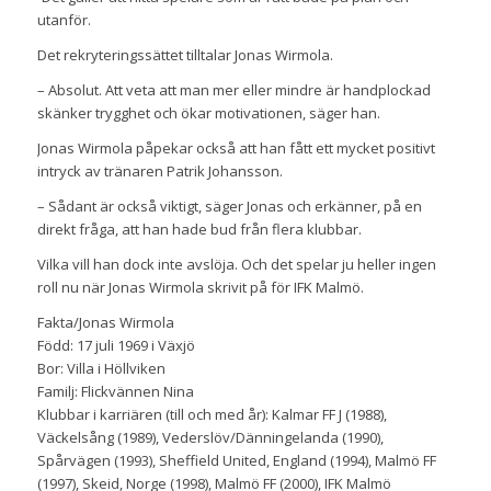
utanför.
Det rekryteringssättet tilltalar Jonas Wirmola.
– Absolut. Att veta att man mer eller mindre är handplockad
skänker trygghet och ökar motivationen, säger han.
Jonas Wirmola påpekar också att han fått ett mycket positivt
intryck av tränaren Patrik Johansson.
– Sådant är också viktigt, säger Jonas och erkänner, på en
direkt fråga, att han hade bud från flera klubbar.
Vilka vill han dock inte avslöja. Och det spelar ju heller ingen
roll nu när Jonas Wirmola skrivit på för IFK Malmö.
Fakta/Jonas Wirmola
Född: 17 juli 1969 i Växjö
Bor: Villa i Höllviken
Familj: Flickvännen Nina
Klubbar i karriären (till och med år): Kalmar FF J (1988),
Väckelsång (1989), Vederslöv/Dänningelanda (1990),
Spårvägen (1993), Sheffield United, England (1994), Malmö FF
(1997), Skeid, Norge (1998), Malmö FF (2000), IFK Malmö