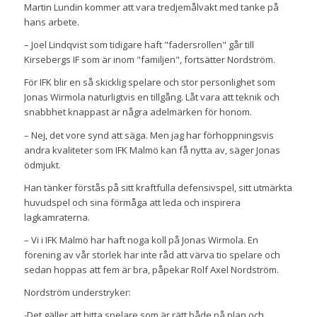
Martin Lundin kommer att vara tredjemålvakt med tanke på
hans arbete.
– Joel Lindqvist som tidigare haft "fadersrollen" går till
Kirsebergs IF som är inom "familjen", fortsätter Nordström.
För IFK blir en så skicklig spelare och stor personlighet som
Jonas Wirmola naturligtvis en tillgång. Låt vara att teknik och
snabbhet knappast är några adelmärken för honom.
– Nej, det vore synd att säga. Men jag har förhoppningsvis
andra kvaliteter som IFK Malmö kan få nytta av, säger Jonas
ödmjukt.
Han tänker förstås på sitt kraftfulla defensivspel, sitt utmärkta
huvudspel och sina förmåga att leda och inspirera
lagkamraterna.
– Vi i IFK Malmö har haft noga koll på Jonas Wirmola. En
förening av vår storlek har inte råd att värva tio spelare och
sedan hoppas att fem är bra, påpekar Rolf Axel Nordström.
Nordström understryker:
-Det gäller att hitta spelare som är rätt både på plan och