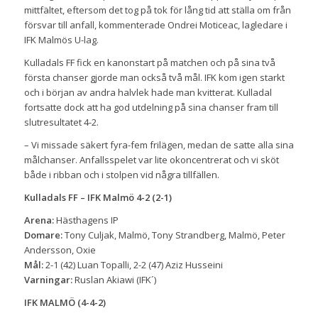
mittfältet, eftersom det tog på tok för lång tid att ställa om från
försvar till anfall, kommenterade Ondrei Moticeac, lagledare i
IFK Malmös U-lag.
Kulladals FF fick en kanonstart på matchen och på sina två
första chanser gjorde man också två mål. IFK kom igen starkt
och i början av andra halvlek hade man kvitterat. Kulladal
fortsatte dock att ha god utdelning på sina chanser fram till
slutresultatet 4-2.
– Vi missade säkert fyra-fem frilägen, medan de satte alla sina
målchanser. Anfallsspelet var lite okoncentrerat och vi sköt
både i ribban och i stolpen vid några tillfällen.
Kulladals FF – IFK Malmö 4-2 (2-1)
Arena:
Hästhagens IP
Domare:
Tony Culjak, Malmö, Tony Strandberg, Malmö, Peter
Andersson, Oxie
Mål:
2-1 (42) Luan Topalli, 2-2 (47) Aziz Husseini
Varningar:
Ruslan Akiawi (IFK´)
IFK MALMÖ (4-4-2)