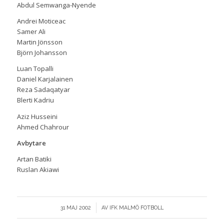
Abdul Semwanga-Nyende
Andrei Moticeac
Samer Ali
Martin Jönsson
Björn Johansson
Luan Topalli
Daniel Karjalainen
Reza Sadaqatyar
Blerti Kadriu
Aziz Husseini
Ahmed Chahrour
Avbytare
Artan Batiki
Ruslan Akiawi
/
31 MAJ 2002
AV
IFK MALMÖ FOTBOLL