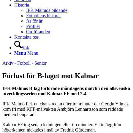
Historia
IFK Malmös bildande
Fotbollens historia
År för år
Profiler
Ordföranden
Kontakta oss
Sök
Menu
Menu
Arkiv - Fotboll - Senior
Förlust för B-laget mot Kalmar
IFK Malmös B-lag förlorade måndagens match i den allsvenska
utvecklingsserien mot Kalmar FF med 2-4.
IFK Malmö fick en chans redan efter tre minuter där Gergin Yilmaz
kom fri med KFF-målvakten Ambjörn Lennartsson som räddade
med en benparad.
Kalmar FF tog sedan ledningen efter tio minuter. Ett inlägg från
högerkanten nickades i mål av Fredrik Gärdeman.