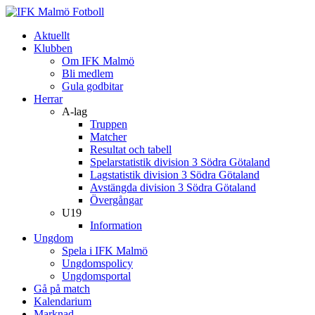
Aktuellt
Klubben
Om IFK Malmö
Bli medlem
Gula godbitar
Herrar
A-lag
Truppen
Matcher
Resultat och tabell
Spelarstatistik division 3 Södra Götaland
Lagstatistik division 3 Södra Götaland
Avstängda division 3 Södra Götaland
Övergångar
U19
Information
Ungdom
Spela i IFK Malmö
Ungdomspolicy
Ungdomsportal
Gå på match
Kalendarium
Marknad