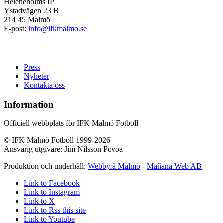
Heleneholms IP
Ystadvägen 23 B
214 45 Malmö
E-post:
info@ifkmalmo.se
Press
Nyheter
Kontakta oss
Information
Officiell webbplats för IFK Malmö Fotboll
© IFK Malmö Fotboll 1999-2026
Ansvarig utgivare: Jim Nilsson Povoa
Produktion och underhåll:
Webbyrå Malmö
-
Mañana Web AB
Link to Facebook
Link to Instagram
Link to X
Link to Rss this site
Link to Youtube