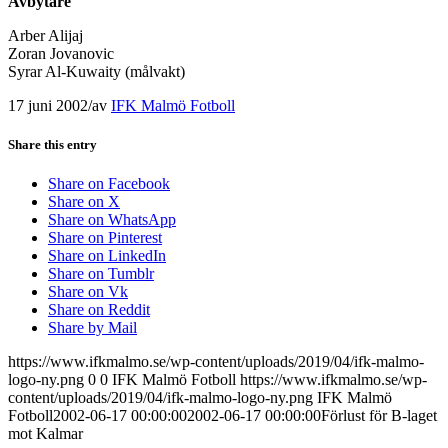
Avbytare
Arber Alijaj
Zoran Jovanovic
Syrar Al-Kuwaity (målvakt)
17 juni 2002
/
av
IFK Malmö Fotboll
Share this entry
Share on Facebook
Share on X
Share on WhatsApp
Share on Pinterest
Share on LinkedIn
Share on Tumblr
Share on Vk
Share on Reddit
Share by Mail
https://www.ifkmalmo.se/wp-content/uploads/2019/04/ifk-malmo-
logo-ny.png
0
0
IFK Malmö Fotboll
https://www.ifkmalmo.se/wp-
content/uploads/2019/04/ifk-malmo-logo-ny.png
IFK Malmö
Fotboll
2002-06-17 00:00:00
2002-06-17 00:00:00
Förlust för B-laget
mot Kalmar