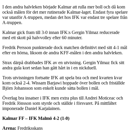
I den andra halvleken började Kalmar att rulla mer boll och då kom
också målen för det mer rutinerade Kalmar-laget. Endast fyra spelare
var utanför A-truppen, medan det hos IFK var endast tre spelare från
A-truppen.
Kalmar gick fram till 3-0 innan IFK:s Gergin Yilmaz reducerade
med ett skott på halvvolley efter 60 minuter.
Fredrik Persson punkterade dock matchen definitivt med sitt 4-1 mål
efter en hörna, liksom de andra KFF-målen i den andra halvleken.
Strax därpå drabbades IFK av en utvisning. Gergin Yilmaz fick sitt
andra gula kort sedan han gått hårt in i en nickduell.
Trots utvisningen fortsatte IFK att spela bra och med kvarten kvar
kom också 2-4. Wissam Barjawi hoppade över bollen och friställde
Björn Johansson som enkelt kunde sätta bollen i mål.
Överlag bra insatser i IFK men extra plus till Andrei Moticeac och
Fredrik Jönsson som styrde och ställde i försvaret. På mittfältet
imponerade Daniel Karjalainen.
Kalmar FF – IFK Malmö 4-2 (1-0)
Arena:
Fredriksskans