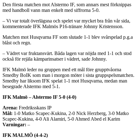
Den första matchen mot Alstermo IF, som annars mest förknippas
med handboll vann man enkelt med siffrorna 5-0.
– Vi var totalt överlägsna och spelet var mycket bra från vår sida,
kommenterade IFK Malmös P16-tränare Johnny Kristensson.
Matchen mot Husqvarna FF som slutade 1-1 blev svårspelad p.g.a
blåst och regn.
– Vädret var fruktansvärt. Båda lagen var nöjda med 1-1 och stod
också för rejäla kämparinsatser i vädret, sade Johnny.
IFK Malmö leder nu gruppen med ett mål före grupptvåorna
Smedby BoIK som man i morgon möter i sista gruppspelsmatchen.
Smedby har liksom IFK spelat 1-1 mot Husqvarna, medan man
besegrade Alstermo med 5-1.
IFK Malmö – Alstermo IF 5-0 (4-0)
Arena:
Fredriksskans IP
Mål:
1-0 Matko Scapec-Kukina, 2-0 Nick Herzberg, 3-0 Matko
Scapec-Kukina, 4-0 Ali Alamiri, 5-0 Ahmed Abed el Karim
Varningar:
–
IFK MALMÖ (4-4-2)