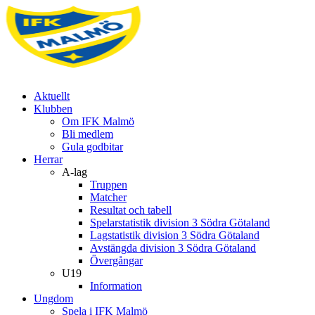
Aktuellt
Klubben
Om IFK Malmö
Bli medlem
Gula godbitar
Herrar
A-lag
Truppen
Matcher
Resultat och tabell
Spelarstatistik division 3 Södra Götaland
Lagstatistik division 3 Södra Götaland
Avstängda division 3 Södra Götaland
Övergångar
U19
Information
Ungdom
Spela i IFK Malmö