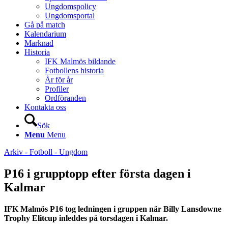
Ungdomspolicy
Ungdomsportal
Gå på match
Kalendarium
Marknad
Historia
IFK Malmös bildande
Fotbollens historia
År för år
Profiler
Ordföranden
Kontakta oss
Sök
Menu
Menu
Arkiv - Fotboll - Ungdom
P16 i grupptopp efter första dagen i
Kalmar
IFK Malmös P16 tog ledningen i gruppen när Billy Lansdowne
Trophy Elitcup inleddes på torsdagen i Kalmar.