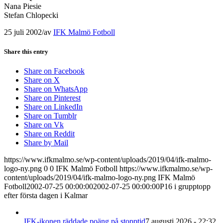
Nana Piesie
Stefan Chlopecki
25 juli 2002
/
av
IFK Malmö Fotboll
Share this entry
Share on Facebook
Share on X
Share on WhatsApp
Share on Pinterest
Share on LinkedIn
Share on Tumblr
Share on Vk
Share on Reddit
Share by Mail
https://www.ifkmalmo.se/wp-content/uploads/2019/04/ifk-malmo-
logo-ny.png
0
0
IFK Malmö Fotboll
https://www.ifkmalmo.se/wp-
content/uploads/2019/04/ifk-malmo-logo-ny.png
IFK Malmö
Fotboll
2002-07-25 00:00:00
2002-07-25 00:00:00
P16 i grupptopp
efter första dagen i Kalmar
IFK-ikonen räddade poäng på stopptid
7 augusti 2026 - 22:32