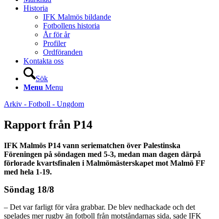
Historia
IFK Malmös bildande
Fotbollens historia
År för år
Profiler
Ordföranden
Kontakta oss
Sök
Menu
Menu
Arkiv - Fotboll - Ungdom
Rapport från P14
IFK Malmös P14 vann seriematchen över Palestinska
Föreningen på söndagen med 5-3, medan man dagen därpå
förlorade kvartsfinalen i Malmömästerskapet mot Malmö FF
med hela 1-19.
Söndag 18/8
– Det var farligt för våra grabbar. De blev nedhackade och det
spelades mer rugby än fotboll från motståndarnas sida, sade IFK