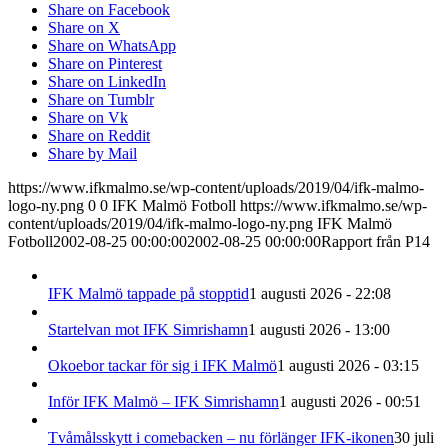
Share on Facebook
Share on X
Share on WhatsApp
Share on Pinterest
Share on LinkedIn
Share on Tumblr
Share on Vk
Share on Reddit
Share by Mail
https://www.ifkmalmo.se/wp-content/uploads/2019/04/ifk-malmo-
logo-ny.png
0
0
IFK Malmö Fotboll
https://www.ifkmalmo.se/wp-
content/uploads/2019/04/ifk-malmo-logo-ny.png
IFK Malmö
Fotboll
2002-08-25 00:00:00
2002-08-25 00:00:00
Rapport från P14
IFK Malmö tappade på stopptid
1 augusti 2026 - 22:08
Startelvan mot IFK Simrishamn
1 augusti 2026 - 13:00
Okoebor tackar för sig i IFK Malmö
1 augusti 2026 - 03:15
Inför IFK Malmö – IFK Simrishamn
1 augusti 2026 - 00:51
Tvåmålsskytt i comebacken – nu förlänger IFK-ikonen
30 juli