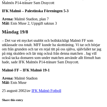
Malmös P14-tränare Sam Draycott
IFK Malmö – Palestinska Föreningen 5-3
Arena:
Malmö Stadion, plan 7
Mål:
Enis Muse 2, Uppgift saknas 3
Måndag 19/8
– Det var ett mycket snabbt och bollskickligt Malmö FF som
utklassade oss totalt. MFF kunde ha skotträning. Vi tar och börjar
om från grunden och tar en rejal titt på oss själva, självfallet tar jag
på mig skulden och lär mig också från denna matchen . Jag vill
också tacka domaren som under matchen använde allt förnuft han
hade, sade IFK Malmös P14-tränare Sam Draycott.
Malmö FF – IFK Malmö 19-1
Arena:
Malmö Stadion
Mål:
Enis Muse
25 augusti 2002
/
av
IFK Malmö Fotboll
Share this entry