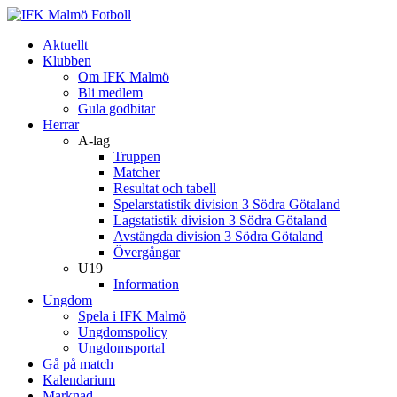
Aktuellt
Klubben
Om IFK Malmö
Bli medlem
Gula godbitar
Herrar
A-lag
Truppen
Matcher
Resultat och tabell
Spelarstatistik division 3 Södra Götaland
Lagstatistik division 3 Södra Götaland
Avstängda division 3 Södra Götaland
Övergångar
U19
Information
Ungdom
Spela i IFK Malmö
Ungdomspolicy
Ungdomsportal
Gå på match
Kalendarium
Marknad