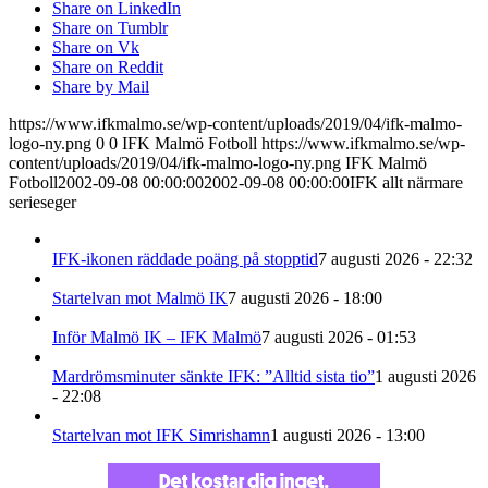
Share on LinkedIn
Share on Tumblr
Share on Vk
Share on Reddit
Share by Mail
https://www.ifkmalmo.se/wp-content/uploads/2019/04/ifk-malmo-
logo-ny.png
0
0
IFK Malmö Fotboll
https://www.ifkmalmo.se/wp-
content/uploads/2019/04/ifk-malmo-logo-ny.png
IFK Malmö
Fotboll
2002-09-08 00:00:00
2002-09-08 00:00:00
IFK allt närmare
serieseger
IFK-ikonen räddade poäng på stopptid
7 augusti 2026 - 22:32
Startelvan mot Malmö IK
7 augusti 2026 - 18:00
Inför Malmö IK – IFK Malmö
7 augusti 2026 - 01:53
Mardrömsminuter sänkte IFK: ”Alltid sista tio”
1 augusti 2026
- 22:08
Startelvan mot IFK Simrishamn
1 augusti 2026 - 13:00