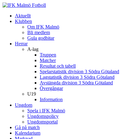
Aktuellt
Klubben
Om IFK Malmö
Bli medlem
Gula godbitar
Herrar
A-lag
Truppen
Matcher
Resultat och tabell
Spelarstatistik division 3 Södra Götaland
Lagstatistik division 3 Södra Götaland
Avstängda division 3 Södra Götaland
Övergångar
U19
Information
Ungdom
Spela i IFK Malmö
Ungdomspolicy
Ungdomsportal
Gå på match
Kalendarium
Marknad