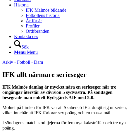
Historia
IFK Malmös bildande
Fotbollens historia
År för år
Profiler
Ordföranden
Kontakta oss
Sök
Menu
Menu
Arkiv - Fotboll - Dam
IFK allt närmare serieseger
IFK Malmös damlag är mycket nära en serieseger när tre
omgångar återstår av division 5 sydvästra. På söndagen
besegrade man enkelt Rydsgårds AIF med 5-0.
Molnet på himlen för IFK var att Skabersjö IF 2 dragit sig ur serien,
vilket innebär att IFK förlorar sex poäng och en massa mål.
I söndagens match stod tjejerna för fem nya kalasträffar och tre nya
poäng.