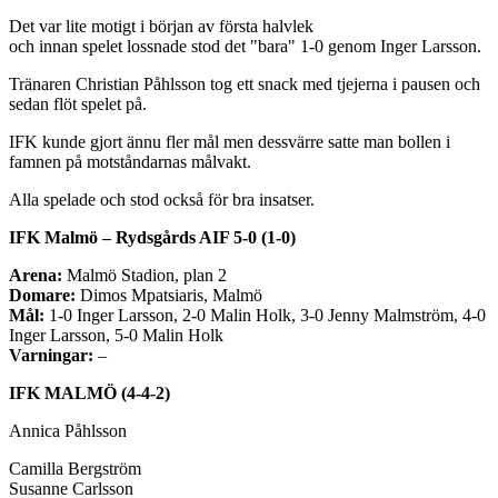
Det var lite motigt i början av första halvlek
och innan spelet lossnade stod det "bara" 1-0 genom Inger Larsson.
Tränaren Christian Påhlsson tog ett snack med tjejerna i pausen och
sedan flöt spelet på.
IFK kunde gjort ännu fler mål men dessvärre satte man bollen i
famnen på motståndarnas målvakt.
Alla spelade och stod också för bra insatser.
IFK Malmö – Rydsgårds AIF 5-0 (1-0)
Arena:
Malmö Stadion, plan 2
Domare:
Dimos Mpatsiaris, Malmö
Mål:
1-0 Inger Larsson, 2-0 Malin Holk, 3-0 Jenny Malmström, 4-0
Inger Larsson, 5-0 Malin Holk
Varningar:
–
IFK MALMÖ (4-4-2)
Annica Påhlsson
Camilla Bergström
Susanne Carlsson