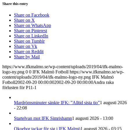
Share this entry
Share on Facebook
Share on X
Share on WhatsApp
Share on Pinterest
Share on LinkedIn
Share on Tumblr
Share on Vk
Share on Reddit
Share by Mail
https://www.ifkmalmo.se/wp-content/uploads/2019/04/ifk-malmo-
logo-ny.png
0
0
IFK Malmö Fotboll
https://www.ifkmalmo.se/wp-
content/uploads/2019/04/ifk-malmo-logo-ny.png
IFK Malmö
Fotboll
2002-09-20 00:00:00
2002-09-20 00:00:00
Andra raka
förlusten för P11-1
Mardrömsminuter sänkte IFK: ”Alltid sista tio”
1 augusti 2026
- 22:08
Startelvan mot IFK Simrishamn
1 augusti 2026 - 13:00
Okoebor tackar för sig i IFK Malmö
1 augusti 2026 - 03:15