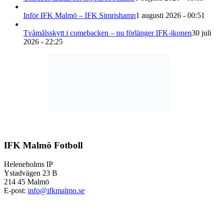
Inför IFK Malmö – IFK Simrishamn
1 augusti 2026 - 00:51
Tvåmålsskytt i comebacken – nu förlänger IFK-ikonen
30 juli
2026 - 22:25
IFK Malmö Fotboll
Heleneholms IP
Ystadvägen 23 B
214 45 Malmö
E-post:
info@ifkmalmo.se