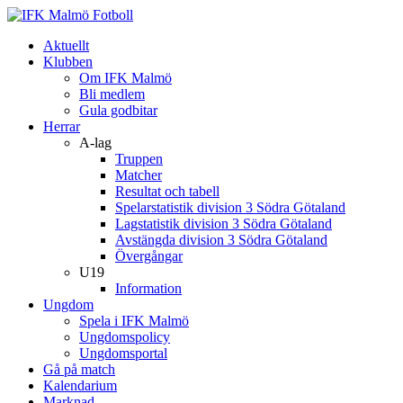
Aktuellt
Klubben
Om IFK Malmö
Bli medlem
Gula godbitar
Herrar
A-lag
Truppen
Matcher
Resultat och tabell
Spelarstatistik division 3 Södra Götaland
Lagstatistik division 3 Södra Götaland
Avstängda division 3 Södra Götaland
Övergångar
U19
Information
Ungdom
Spela i IFK Malmö
Ungdomspolicy
Ungdomsportal
Gå på match
Kalendarium
Marknad