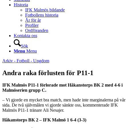
Historia
IFK Malmös bildande
Fotbollens historia
År för år
Profiler
Ordföranden
Kontakta oss
Sök
Menu
Menu
Arkiv - Fotboll - Ungdom
Andra raka förlusten för P11-1
IFK Malmös P11-1 förlorade mot Håkanstorps BK 2 med 4-6 i
Malmöserien grupp C.
– Vi gjorde en mycket bra match, men hade inte marginalerna på vår
sida. De två självmålen vi gjorde sänkte oss, kommenterade IFK
Malmös P11-1 tränare Ali Nesajer.
Håkanstorps BK 2 – IFK Malmö 1 6-4 (3-3)