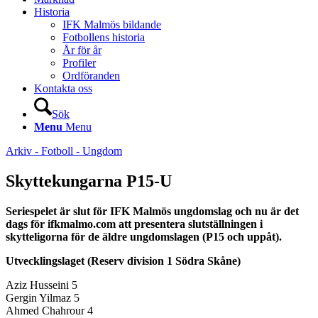
Historia
IFK Malmös bildande
Fotbollens historia
År för år
Profiler
Ordföranden
Kontakta oss
Sök
Menu
Menu
Arkiv - Fotboll - Ungdom
Skyttekungarna P15-U
Seriespelet är slut för IFK Malmös ungdomslag och nu är det
dags för ifkmalmo.com att presentera slutställningen i
skytteligorna för de äldre ungdomslagen (P15 och uppåt).
Utvecklingslaget (Reserv division 1 Södra Skåne)
Aziz Husseini 5
Gergin Yilmaz 5
Ahmed Chahrour 4