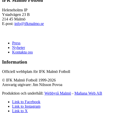
IFK Malmö Fotboll
Heleneholms IP
Ystadvägen 23 B
214 45 Malmö
E-post:
info@ifkmalmo.se
Press
Nyheter
Kontakta oss
Information
Officiell webbplats för IFK Malmö Fotboll
© IFK Malmö Fotboll 1999-2026
Ansvarig utgivare: Jim Nilsson Povoa
Produktion och underhåll:
Webbyrå Malmö
-
Mañana Web AB
Link to Facebook
Link to Instagram
Link to X