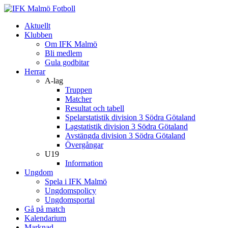
Aktuellt
Klubben
Om IFK Malmö
Bli medlem
Gula godbitar
Herrar
A-lag
Truppen
Matcher
Resultat och tabell
Spelarstatistik division 3 Södra Götaland
Lagstatistik division 3 Södra Götaland
Avstängda division 3 Södra Götaland
Övergångar
U19
Information
Ungdom
Spela i IFK Malmö
Ungdomspolicy
Ungdomsportal
Gå på match
Kalendarium
Marknad