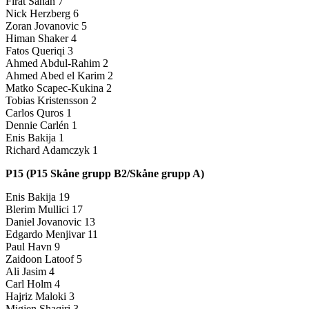
Firat Sahan 7
Nick Herzberg 6
Zoran Jovanovic 5
Himan Shaker 4
Fatos Queriqi 3
Ahmed Abdul-Rahim 2
Ahmed Abed el Karim 2
Matko Scapec-Kukina 2
Tobias Kristensson 2
Carlos Quros 1
Dennie Carlén 1
Enis Bakija 1
Richard Adamczyk 1
P15 (P15 Skåne grupp B2/Skåne grupp A)
Enis Bakija 19
Blerim Mullici 17
Daniel Jovanovic 13
Edgardo Menjivar 11
Paul Havn 9
Zaidoon Latoof 5
Ali Jasim 4
Carl Holm 4
Hajriz Maloki 3
Migjen Shaqiri 3