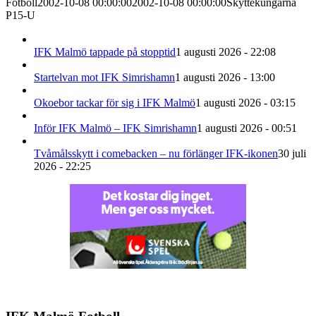
Fotboll
2002-10-08 00:00:00
2002-10-08 00:00:00
Skyttekungarna
P15-U
IFK Malmö tappade på stopptid
1 augusti 2026 - 22:08
Startelvan mot IFK Simrishamn
1 augusti 2026 - 13:00
Okoebor tackar för sig i IFK Malmö
1 augusti 2026 - 03:15
Inför IFK Malmö – IFK Simrishamn
1 augusti 2026 - 00:51
Tvåmålsskytt i comebacken – nu förlänger IFK-ikonen
30 juli
2026 - 22:25