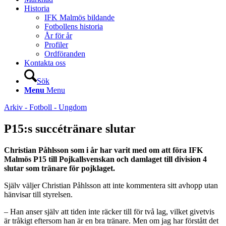
Historia
IFK Malmös bildande
Fotbollens historia
År för år
Profiler
Ordföranden
Kontakta oss
Sök
Menu
Menu
Arkiv - Fotboll - Ungdom
P15:s succétränare slutar
Christian Påhlsson som i år har varit med om att föra IFK
Malmös P15 till Pojkallsvenskan och damlaget till division 4
slutar som tränare för pojklaget.
Själv väljer Christian Påhlsson att inte kommentera sitt avhopp utan
hänvisar till styrelsen.
– Han anser själv att tiden inte räcker till för två lag, vilket givetvis
är tråkigt eftersom han är en bra tränare. Men om jag har förstått det