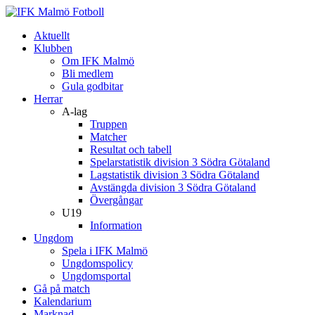
Aktuellt
Klubben
Om IFK Malmö
Bli medlem
Gula godbitar
Herrar
A-lag
Truppen
Matcher
Resultat och tabell
Spelarstatistik division 3 Södra Götaland
Lagstatistik division 3 Södra Götaland
Avstängda division 3 Södra Götaland
Övergångar
U19
Information
Ungdom
Spela i IFK Malmö
Ungdomspolicy
Ungdomsportal
Gå på match
Kalendarium
Marknad