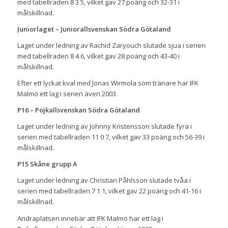
med tabellraden 8 3 5, vilket gav 27 poäng och 32-31 i
målskillnad.
Juniorlaget – Juniorallsvenskan Södra Götaland
Laget under ledning av Rachid Zaryouch slutade sjua i serien
med tabellraden 8 4 6, vilket gav 28 poäng och 43-40 i
målskillnad.
Efter ett lyckat kval med Jonas Wirmola som tränare har IFK
Malmö ett lag i serien även 2003.
P16 – Pojkallsvenskan Södra Götaland
Laget under ledning av Johnny Kristensson slutade fyra i
serien med tabellraden 11 0 7, vilket gav 33 poäng och 56-39 i
målskillnad.
P15 Skåne grupp A
Laget under ledning av Christian Påhlsson slutade tvåa i
serien med tabellraden 7 1 1, vilket gav 22 poäng och 41-16 i
målskillnad.
Andraplatsen innebär att IFK Malmö har ett lag i