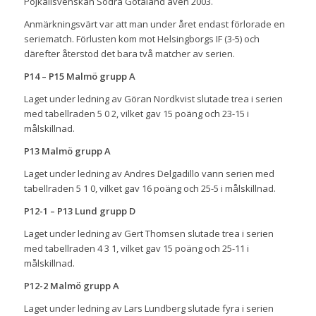
Pojkallsvenskan Södra Götaland även 2003.
Anmärkningsvärt var att man under året endast förlorade en
seriematch. Förlusten kom mot Helsingborgs IF (3-5) och
därefter återstod det bara två matcher av serien.
P14 – P15 Malmö grupp A
Laget under ledning av Göran Nordkvist slutade trea i serien
med tabellraden 5 0 2, vilket gav 15 poäng och 23-15 i
målskillnad.
P13 Malmö grupp A
Laget under ledning av Andres Delgadillo vann serien med
tabellraden 5 1 0, vilket gav 16 poäng och 25-5 i målskillnad.
P12-1 – P13 Lund grupp D
Laget under ledning av Gert Thomsen slutade trea i serien
med tabellraden 4 3 1, vilket gav 15 poäng och 25-11 i
målskillnad.
P12-2 Malmö grupp A
Laget under ledning av Lars Lundberg slutade fyra i serien