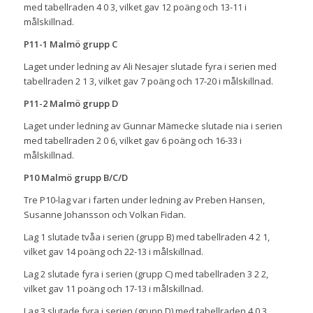
med tabellraden 4 0 3, vilket gav 12 poäng och 13-11 i
målskillnad.
P11-1 Malmö grupp C
Laget under ledning av Ali Nesajer slutade fyra i serien med
tabellraden 2 1 3, vilket gav 7 poäng och 17-20 i målskillnad.
P11-2 Malmö grupp D
Laget under ledning av Gunnar Mämecke slutade nia i serien
med tabellraden 2 0 6, vilket gav 6 poäng och 16-33 i
målskillnad.
P10 Malmö grupp B/C/D
Tre P10-lag var i farten under ledning av Preben Hansen,
Susanne Johansson och Volkan Fidan.
Lag 1 slutade tvåa i serien (grupp B) med tabellraden 4 2 1,
vilket gav 14 poäng och 22-13 i målskillnad.
Lag 2 slutade fyra i serien (grupp C) med tabellraden 3 2 2,
vilket gav 11 poäng och 17-13 i målskillnad.
Lag 3 slutade fyra i serien (grupp D) med tabellraden 4 0 3,