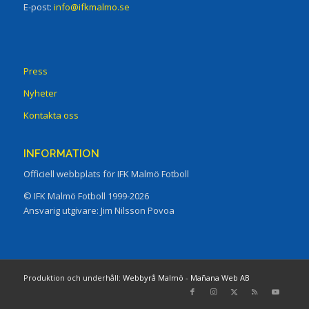
E-post:
info@ifkmalmo.se
Press
Nyheter
Kontakta oss
INFORMATION
Officiell webbplats för IFK Malmö Fotboll
© IFK Malmö Fotboll 1999-2026
Ansvarig utgivare: Jim Nilsson Povoa
Produktion och underhåll:
Webbyrå Malmö
-
Mañana Web AB