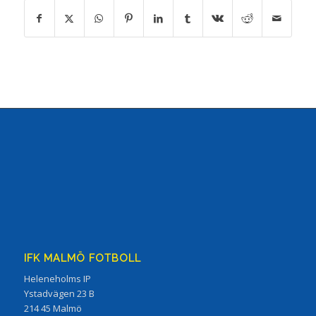
IFK MALMÖ FOTBOLL
Heleneholms IP
Ystadvägen 23 B
214 45 Malmö