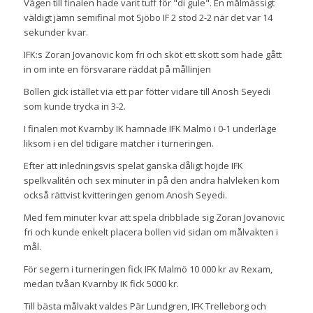
Vägen till finalen hade varit tuff för "di gule". En målmässigt
väldigt jämn semifinal mot Sjöbo IF 2 stod 2-2 när det var 14
sekunder kvar.
IFK:s Zoran Jovanovic kom fri och sköt ett skott som hade gått
in om inte en försvarare räddat på mållinjen
Bollen gick istället via ett par fötter vidare till Anosh Seyedi
som kunde trycka in 3-2.
I finalen mot Kvarnby IK hamnade IFK Malmö i 0-1 underläge
liksom i en del tidigare matcher i turneringen.
Efter att inledningsvis spelat ganska dåligt höjde IFK
spelkvalitén och sex minuter in på den andra halvleken kom
också rättvist kvitteringen genom Anosh Seyedi.
Med fem minuter kvar att spela dribblade sig Zoran Jovanovic
fri och kunde enkelt placera bollen vid sidan om målvakten i
mål.
För segern i turneringen fick IFK Malmö 10 000 kr av Rexam,
medan tvåan Kvarnby IK fick 5000 kr.
Till bästa målvakt valdes Pär Lundgren, IFK Trelleborg och