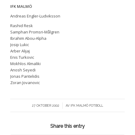
IFK MALMÖ
Andreas Engler-Ludviksson
Rashid Resk
Samphan Promsri-Målgren
Ibrahim Abou-Alpha
Josip Lukic
Arber Alijaj
Enis Turkovic
Mokhlos Almaliki
Anosh Seyedi
Jonas Pantelidis
Zoran Jovanovic
/
27 OKTOBER 2002
AV
IFK MALMÖ FOTBOLL
Share this entry