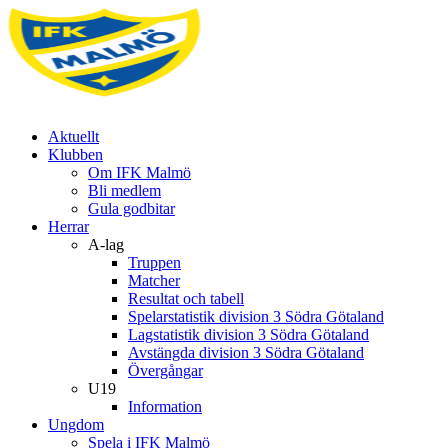
Aktuellt
Klubben
Om IFK Malmö
Bli medlem
Gula godbitar
Herrar
A-lag
Truppen
Matcher
Resultat och tabell
Spelarstatistik division 3 Södra Götaland
Lagstatistik division 3 Södra Götaland
Avstängda division 3 Södra Götaland
Övergångar
U19
Information
Ungdom
Spela i IFK Malmö