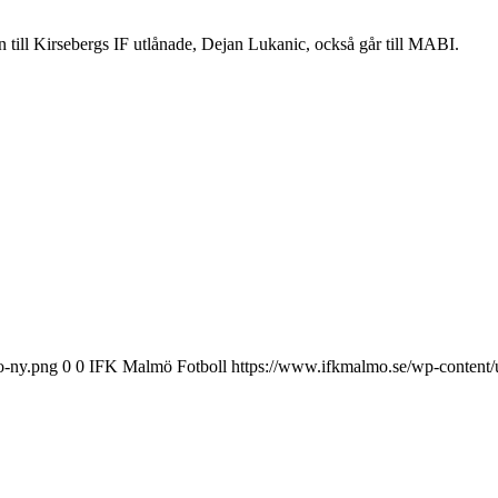
 till Kirsebergs IF utlånade, Dejan Lukanic, också går till MABI.
o-ny.png
0
0
IFK Malmö Fotboll
https://www.ifkmalmo.se/wp-content/