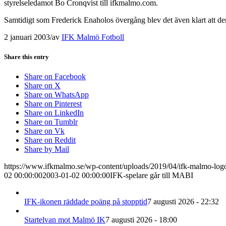
styrelseledamot Bo Cronqvist till ifkmalmo.com.
Samtidigt som Frederick Enaholos övergång blev det även klart att den
2 januari 2003
/
av
IFK Malmö Fotboll
Share this entry
Share on Facebook
Share on X
Share on WhatsApp
Share on Pinterest
Share on LinkedIn
Share on Tumblr
Share on Vk
Share on Reddit
Share by Mail
https://www.ifkmalmo.se/wp-content/uploads/2019/04/ifk-malmo-log
02 00:00:00
2003-01-02 00:00:00
IFK-spelare går till MABI
IFK-ikonen räddade poäng på stopptid
7 augusti 2026 - 22:32
Startelvan mot Malmö IK
7 augusti 2026 - 18:00