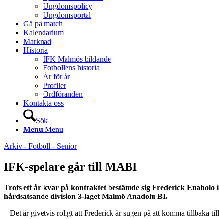
Ungdomspolicy
Ungdomsportal
Gå på match
Kalendarium
Marknad
Historia
IFK Malmös bildande
Fotbollens historia
År för år
Profiler
Ordföranden
Kontakta oss
Sök
Menu
Menu
Arkiv - Fotboll - Senior
IFK-spelare går till MABI
Trots ett år kvar på kontraktet bestämde sig Frederick Enaholo i
hårdsatsande division 3-laget Malmö Anadolu BI.
– Det är givetvis roligt att Frederick är sugen på att komma tillbak