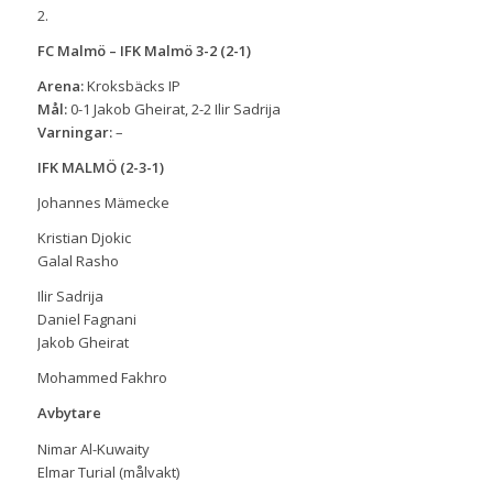
2.
FC Malmö – IFK Malmö 3-2 (2-1)
Arena:
Kroksbäcks IP
Mål:
0-1 Jakob Gheirat, 2-2 Ilir Sadrija
Varningar:
–
IFK MALMÖ (2-3-1)
Johannes Mämecke
Kristian Djokic
Galal Rasho
Ilir Sadrija
Daniel Fagnani
Jakob Gheirat
Mohammed Fakhro
Avbytare
Nimar Al-Kuwaity
Elmar Turial (målvakt)