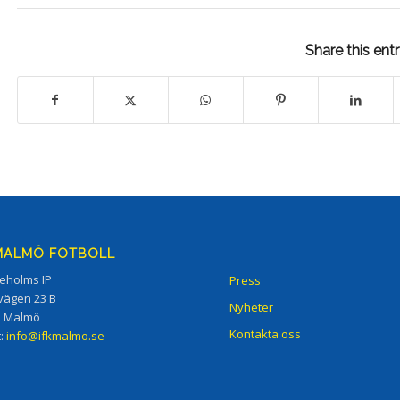
Share this ent
 MALMÖ FOTBOLL
eholms IP
Press
vägen 23 B
Nyheter
5 Malmö
Kontakta oss
t:
info@ifkmalmo.se