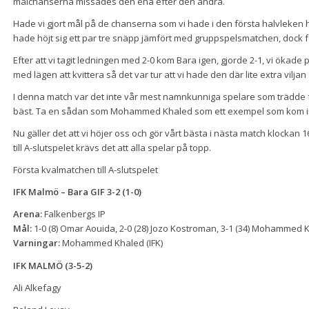
målchanserna missades den ena efter den andra.
Hade vi gjort mål på de chanserna som vi hade i den första halvleken h
hade höjt sig ett par tre snäpp jämfört med gruppspelsmatchen, dock fö
Efter att vi tagit ledningen med 2-0 kom Bara igen, gjorde 2-1, vi ökade på
med lägen att kvittera så det var tur att vi hade den där lite extra viljan 
I denna match var det inte vår mest namnkunniga spelare som trädde
bäst. Ta en sådan som Mohammed Khaled som ett exempel som kom in oc
Nu gäller det att vi höjer oss och gör vårt bästa i nästa match klockan 
till A-slutspelet krävs det att alla spelar på topp.
Första kvalmatchen till A-slutspelet
IFK Malmö – Bara GIF 3-2 (1-0)
Arena:
Falkenbergs IP
Mål:
1-0 (8) Omar Aouida, 2-0 (28) Jozo Kostroman, 3-1 (34) Mohammed 
Varningar:
Mohammed Khaled (IFK)
IFK MALMÖ (3-5-2)
Ali Alkefagy