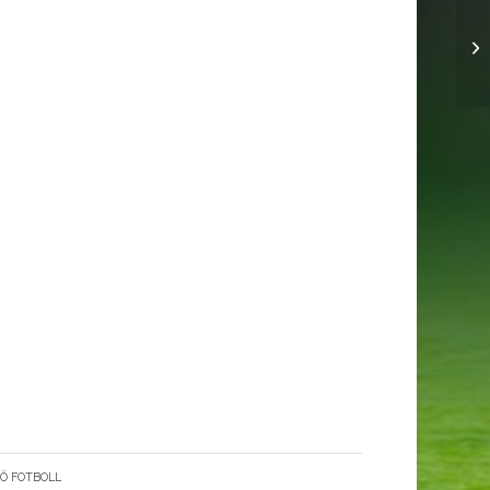
P9
Ö FOTBOLL