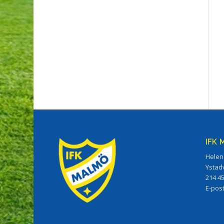
IFK
Helen
Ystad
214 4
E-pos