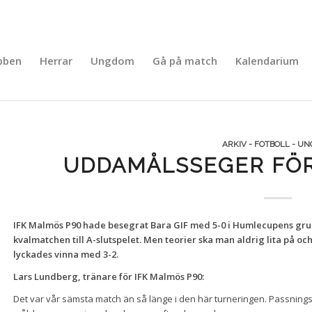
bben
Herrar
Ungdom
Gå på match
Kalendarium
ARKIV - FOTBOLL - U
UDDAMÅLSSEGER FÖR
IFK Malmös P90 hade besegrat Bara GIF med 5-0 i Humlecupens grupps
kvalmatchen till A-slutspelet. Men teorier ska man aldrig lita på och 
lyckades vinna med 3-2.
Lars Lundberg, tränare för IFK Malmös P90:
Det var vår sämsta match än så länge i den här turneringen. Passningss