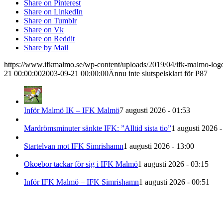
Share on Pinterest
Share on LinkedIn
Share on Tumblr
Share on Vk
Share on Reddit
Share by Mail
https://www.ifkmalmo.se/wp-content/uploads/2019/04/ifk-malmo-log
21 00:00:00
2003-09-21 00:00:00
Ännu inte slutspelsklart för P87
Inför Malmö IK – IFK Malmö
7 augusti 2026 - 01:53
Mardrömsminuter sänkte IFK: ”Alltid sista tio”
1 augusti 2026 -
Startelvan mot IFK Simrishamn
1 augusti 2026 - 13:00
Okoebor tackar för sig i IFK Malmö
1 augusti 2026 - 03:15
Inför IFK Malmö – IFK Simrishamn
1 augusti 2026 - 00:51