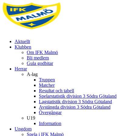
Aktuellt
Klubben
Om IFK Malmö
Bli medlem
Gula godbitar
Herrar
A-lag
Truppen
Matcher
Resultat och tabell
Spelarstatistik division 3 Södra Götaland
Lagstatistik division 3 Södra Götaland
Avstängda division 3 Södra Götaland
Övergångar
U19
Information
Ungdom
Spela i IFK Malmö