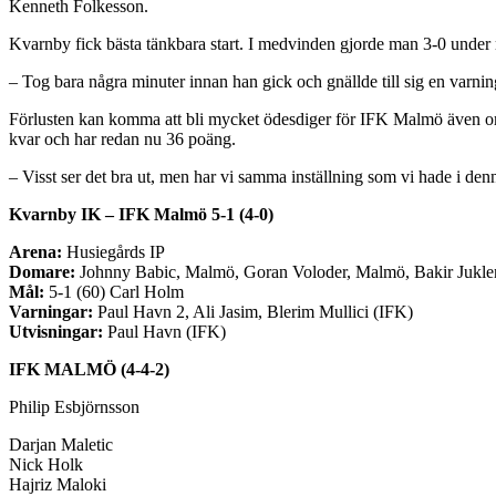
Kenneth Folkesson.
Kvarnby fick bästa tänkbara start. I medvinden gjorde man 3-0 under
– Tog bara några minuter innan han gick och gnällde till sig en varni
Förlusten kan komma att bli mycket ödesdiger för IFK Malmö även om 
kvar och har redan nu 36 poäng.
– Visst ser det bra ut, men har vi samma inställning som vi hade i denna 
Kvarnby IK – IFK Malmö 5-1 (4-0)
Arena:
Husiegårds IP
Domare:
Johnny Babic, Malmö, Goran Voloder, Malmö, Bakir Jukl
Mål:
5-1 (60) Carl Holm
Varningar:
Paul Havn 2, Ali Jasim, Blerim Mullici (IFK)
Utvisningar:
Paul Havn (IFK)
IFK MALMÖ (4-4-2)
Philip Esbjörnsson
Darjan Maletic
Nick Holk
Hajriz Maloki