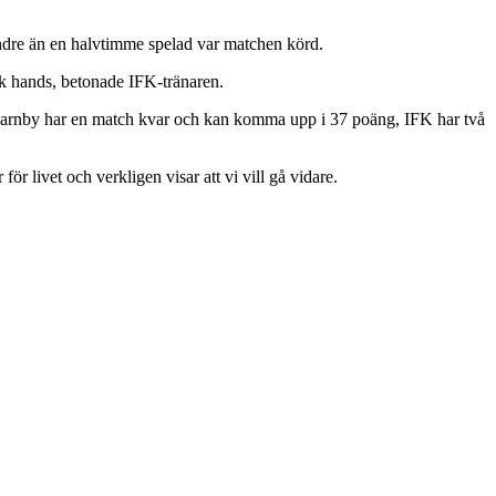
ndre än en halvtimme spelad var matchen körd.
ck hands, betonade IFK-tränaren.
Kvarnby har en match kvar och kan komma upp i 37 poäng, IFK har två
ör livet och verkligen visar att vi vill gå vidare.