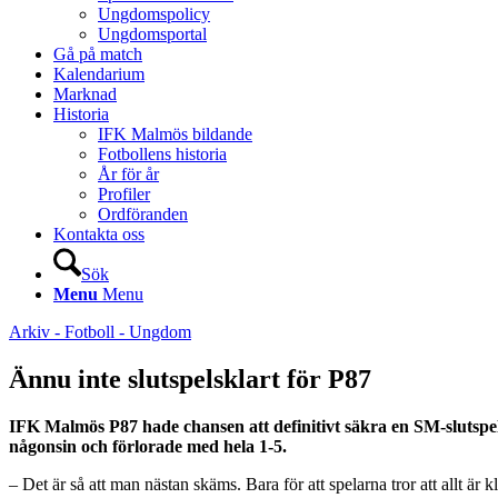
Ungdomspolicy
Ungdomsportal
Gå på match
Kalendarium
Marknad
Historia
IFK Malmös bildande
Fotbollens historia
År för år
Profiler
Ordföranden
Kontakta oss
Sök
Menu
Menu
Arkiv - Fotboll - Ungdom
Ännu inte slutspelsklart för P87
IFK Malmös P87 hade chansen att definitivt säkra en SM-slutspe
någonsin och förlorade med hela 1-5.
– Det är så att man nästan skäms. Bara för att spelarna tror att allt ä