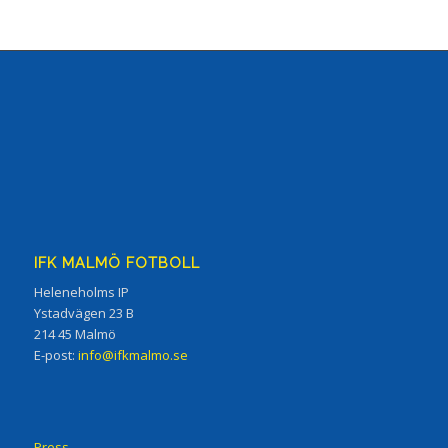
IFK MALMÖ FOTBOLL
Heleneholms IP
Ystadvägen 23 B
214 45 Malmö
E-post:
info@ifkmalmo.se
Press