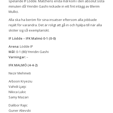
spelande IF Lödde. Matchens enda mål kom i den absolut sista
minuten då Ymridin Gashi nickade in ett fint inlägg av Blerim
Mullici.
Alla ska ha beröm för sina insatser eftersom alla jobbade
rejält för varandra. Det är roligt att gå in och hjälpa till när alla
sköter sig så exemplariskt.
IF Lödde – IFK Malmö 0-1 (0-0)
Arena:
Lödde IP
Mål:
0-1 (80) Ymridin Gashi
Varningar:
–
IFK MALMÖ (4-4-2)
Nezir Mehmeti
Arboon Kryeziu
Vahidi Ljaijc
Nikica Lukic
Samy Mazari
Dalibor Rajic
Guner Alievski