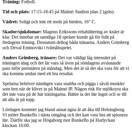
Träning:
Fotboll.
Tid och plats:
17:15-18:45 på Malmö Stadion plan 2 (gräs).
Vädret:
Soligt och inte ett moln på himlen, 16° C.
Skador/sjukdomar:
Magnus Erikssons rehabilitering av knäet är
klar. Det innebar att samtliga 18 spelare kunde gå för fullt på
fredagens träning. Dessutom deltog båda tränarna, Anders Grimberg
och Deval Eminovski i tvåmålsspelet.
Anders Grimberg, tränare:
Det var väldigt låg intensitet på
träningen idag och det lär vara så även på söndagens avslutande
pass inför premiären på måndag. Men det är så det ska vara för att vi
ska komma undan med ett bra resultat.
Spelarna behöver nämligen vara snabba och pigga i såväl muskler
som ben när de kliver in på Malmö IP. Någon risk för mjölksyra ska
det inte vara på de här träningarna. Bättre ta det lite lugnt och se till
att alla är på topp.
Lördagen kommer jag bland annat ägna åt att åka till Helsingborg.
Vi möter Bunkeflo i nästa omgång och det kan vara bra att spionera
lite. Därför ska jag se Högaborg mot Bunkeflo på Harlyckan
klockan 16:00.