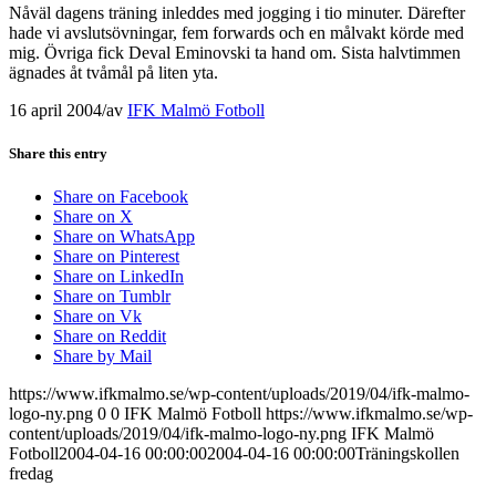
Nåväl dagens träning inleddes med jogging i tio minuter. Därefter
hade vi avslutsövningar, fem forwards och en målvakt körde med
mig. Övriga fick Deval Eminovski ta hand om. Sista halvtimmen
ägnades åt tvåmål på liten yta.
16 april 2004
/
av
IFK Malmö Fotboll
Share this entry
Share on Facebook
Share on X
Share on WhatsApp
Share on Pinterest
Share on LinkedIn
Share on Tumblr
Share on Vk
Share on Reddit
Share by Mail
https://www.ifkmalmo.se/wp-content/uploads/2019/04/ifk-malmo-
logo-ny.png
0
0
IFK Malmö Fotboll
https://www.ifkmalmo.se/wp-
content/uploads/2019/04/ifk-malmo-logo-ny.png
IFK Malmö
Fotboll
2004-04-16 00:00:00
2004-04-16 00:00:00
Träningskollen
fredag