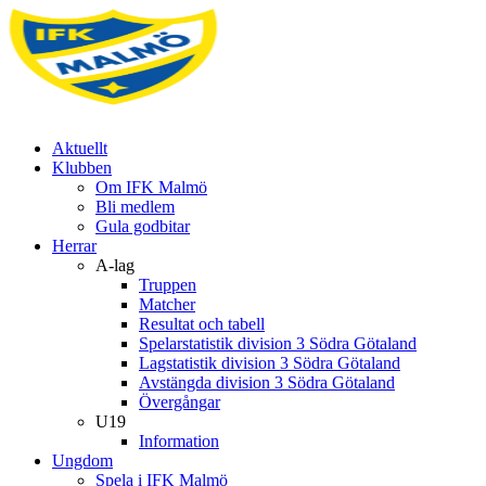
Aktuellt
Klubben
Om IFK Malmö
Bli medlem
Gula godbitar
Herrar
A-lag
Truppen
Matcher
Resultat och tabell
Spelarstatistik division 3 Södra Götaland
Lagstatistik division 3 Södra Götaland
Avstängda division 3 Södra Götaland
Övergångar
U19
Information
Ungdom
Spela i IFK Malmö