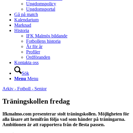
Ungdomspolicy
Ungdomsportal
Gå på match
Kalendarium
Marknad
Historia
IFK Malmös bildande
Fotbollens historia
År för år
Profiler
Ordföranden
Kontakta oss
Sök
Menu
Menu
Arkiv - Fotboll - Senior
Träningskollen fredag
Ifkmalmo.com presenterar stolt träningskollen. Möjligheten för
alla läsare att hemifrån följa vad som händer på träningarna.
Ambitionen är att rapportera från de flesta passen.