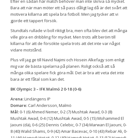
Efter en sådan här match behöver man inte skriva så mycket.
Bara att när man möter ett så pass dåligt lag då är det svårt att
motivera killarna att spela bra fotboll. Men jag tycker att vi
gjorde ett tappert försök.
Stundtals rullade vi boll riktigt bra, men ofta blev det att många
ville göra en dribbling för mycket. Men trots allt beröm till
killarna för att de försökte spela trots att det inte var något
vidare motstånd.
Plus vill jag ge till Navid Najimi och Hosein Alkefagy som enligt
mig var de bästa spelarna på planen. Roligt också att så
många olika spelare fick göra mål. Det är bra att veta det inte
bara är ett fåtal som kan det.
BK Olympic 3 – IFK Malmö 2 0-18 (0-6)
Arena:
Lindängens IP
Domare:
Carl Andersson, Malmö
Mål:
0-1 (6) Ahmed Nemer, 0-2 (7) Mushtak Awad, 0-3 (8)
Mushtak Awad, 0-4 (12) Mushtak Awad, 0-5 (15) Mohammed El
Jaouni (dä), 0-6 (25) Dennis Celebic, 0-7 (34) Marwan El Jaouni, 0-
8 (40) Walid Shams, 0-9 (42) Amar Bacevac, 0-10 (43) Rebar Ali, 0-
11 (46) Hamodi Hotait, 0-12 (49) Hamodi Hotait, 0-13 (52) Hamodi