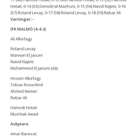
Hotait, 0-14 (53) Demokrat Maxhuni, 0-15 (56) Navid Najimi, 0-16
(57) Roland Levay, 0-17 (58) Roland Levay, 0-18 (59) Rebar Ali
Varningar:
–
IFK MALMÖ (4-4-2)
Ali Alkefagy
Roland Levay
Marwan El Jaouni
Navid Najimi
Mohammed El Jaouni (dä)
Hosein Alkefagy
Tobias Rosenlind
Ahmed Nemer
Rebar Ali
Hamodi Hotait
Mushtak Awad
Avbytare
Amar Bacevac