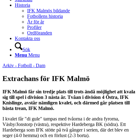
Historia
IFK Malmös bildande
Fotbollens historia
År för år
Profiler
Ordföranden
Kontakta oss
Sök
Menu
Menu
Arkiv - Fotboll - Dam
Extrachans för IFK Malmö
IFK Malmö får sin tredje plats till trots ändå möjlighet att kvala
sig till spel i division 3 nästa år. Tvåan i division 4 Östra, IFK
Knislinge, avstår nämligen kvalet, och därmed går platsen till
bästa trean, IFK Malmö.
I kvalet får "di gule" tampas med tvåorna i de andra fyrorna,
Väsby/Jonstorp (västra), respektive Hardeberga BK (södra). Ett
Hardeberga som IFK stötte på två gånger i serien, där det blev en
seger (4-0 hemma) och en förlust (2-3 borta).