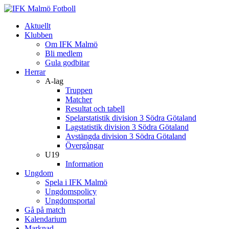
Aktuellt
Klubben
Om IFK Malmö
Bli medlem
Gula godbitar
Herrar
A-lag
Truppen
Matcher
Resultat och tabell
Spelarstatistik division 3 Södra Götaland
Lagstatistik division 3 Södra Götaland
Avstängda division 3 Södra Götaland
Övergångar
U19
Information
Ungdom
Spela i IFK Malmö
Ungdomspolicy
Ungdomsportal
Gå på match
Kalendarium
Marknad