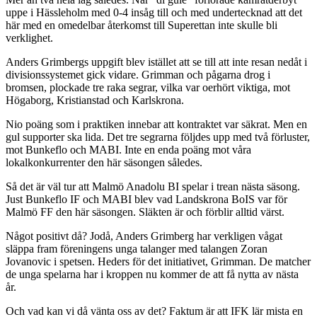
uppe i Hässleholm med 0-4 insåg till och med undertecknad att det
här med en omedelbar återkomst till Superettan inte skulle bli
verklighet.
Anders Grimbergs uppgift blev istället att se till att inte resan nedåt i
divisionssystemet gick vidare. Grimman och pågarna drog i
bromsen, plockade tre raka segrar, vilka var oerhört viktiga, mot
Högaborg, Kristianstad och Karlskrona.
Nio poäng som i praktiken innebar att kontraktet var säkrat. Men en
gul supporter ska lida. Det tre segrarna följdes upp med två förluster,
mot Bunkeflo och MABI. Inte en enda poäng mot våra
lokalkonkurrenter den här säsongen således.
Så det är väl tur att Malmö Anadolu BI spelar i trean nästa säsong.
Just Bunkeflo IF och MABI blev vad Landskrona BoIS var för
Malmö FF den här säsongen. Släkten är och förblir alltid värst.
Något positivt då? Jodå, Anders Grimberg har verkligen vågat
släppa fram föreningens unga talanger med talangen Zoran
Jovanovic i spetsen. Heders för det initiativet, Grimman. De matcher
de unga spelarna har i kroppen nu kommer de att få nytta av nästa
år.
Och vad kan vi då vänta oss av det? Faktum är att IFK lär mista en