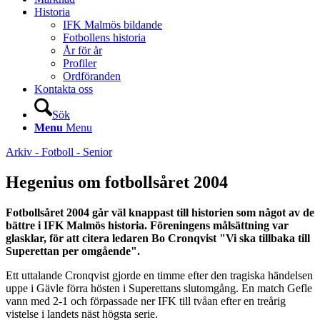
Historia
IFK Malmös bildande
Fotbollens historia
År för år
Profiler
Ordföranden
Kontakta oss
Sök
Menu
Menu
Arkiv - Fotboll - Senior
Hegenius om fotbollsåret 2004
Fotbollsåret 2004 går väl knappast till historien som något av de
bättre i IFK Malmös historia. Föreningens målsättning var
glasklar, för att citera ledaren Bo Cronqvist "Vi ska tillbaka till
Superettan per omgående".
Ett uttalande Cronqvist gjorde en timme efter den tragiska händelsen
uppe i Gävle förra hösten i Superettans slutomgång. En match Gefle
vann med 2-1 och förpassade ner IFK till tvåan efter en treårig
vistelse i landets näst högsta serie.