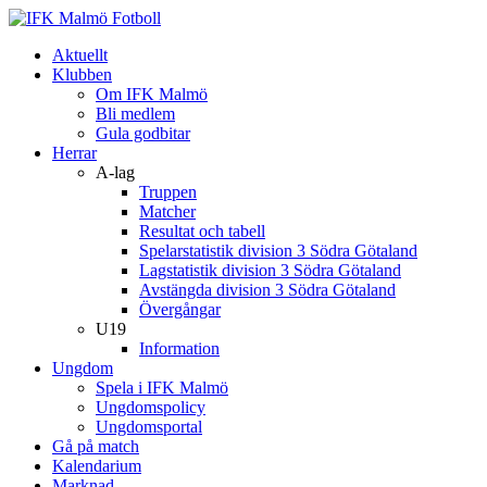
Aktuellt
Klubben
Om IFK Malmö
Bli medlem
Gula godbitar
Herrar
A-lag
Truppen
Matcher
Resultat och tabell
Spelarstatistik division 3 Södra Götaland
Lagstatistik division 3 Södra Götaland
Avstängda division 3 Södra Götaland
Övergångar
U19
Information
Ungdom
Spela i IFK Malmö
Ungdomspolicy
Ungdomsportal
Gå på match
Kalendarium
Marknad