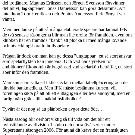
del trotjänare, Magnus Eriksson och Jörgen Svensson försvinner
definitivt, lagkaptenen Jonas Danielsson kan göra detsamma. Att
inte duon Tom Henriksen och Pontus Andersson fick förnyat var
väntat.
Men med tanke på att så många etablerade spelare har lämnat IFK
de två senaste säsongerna blir man lite orolig för framtiden, även om
klubben har en framtida "bank" att plocka ur med många lovande
och utvecklingsbara fotbollsspelare.
Frågan är dock om man kan ge dessa "ungtuppar" ett så stort ansvar
som spelarflykten kan innebära. Och vad har styrelsen för
ambitioner? Ekonomin är begränsad vad spelarköp beträffar, ett stort
aber inför den framtiden.
Man kan snart sätta ett likhetstecken mellan tabellplacering och de
likvida bankmedlena. Men IFK måste bestämma kursen, vill
föreningen sikta på att bli ett elitlag igen eller leva anonymt, med en
farligt nära gräns till småklubbsfotbollen?
Tyvärr är det nog så att plånboken avgör detta öde…
Nästa säsong blir oerhört viktig så till vida om det blir ett
nyinstiftande av division 1 södra och norra (två serier under
Superettan) säsongen 2006. För att nå dit krävs det en framskjuten