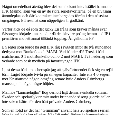
Något omedelbart återtåg blev det som bekant inte. Istället hamnade
IFK Malmö, som var en av de stora seriefavoriterna, på en blygsam
åttondeplats och där kontraktet inte bärgades förrän i den nästsista
omgången. Ett resultat som näppeligen är godkänt.
Varför gick de då som det gick? En fråga som kräver många svar.
Säsongen började annars i dur då det blev tre poäng hemma på IP i
premiären mot ett annat tilltänkt topplag, Ängelholms FF.
En seger som borde ha gett IFK råg i ryggen inför de två stundande
derbyna mot Bunkeflo och MABI. Vad händer då? Torsk i båda
matcherna, 0-1 mot Bunkeflo och 0-2 mot MABI. Två nederlag som
verkade som besk medicin på favorittyngda IFK.
I just dessa båda matcher spår jag att självförtroendet fick sig en rejäl
törn. Laget började tvivla på sin egen kapacitet. Inte ens 4-0-segern
mot Kristianstad någon omgång senare lyfte Anders Grimbergs
manskap till några högre höjder.
Malmös "kanariefåglar" flög oerhört lågt denna svinkalla sommar.
Skador och spelarflykter mitt under brinnande säsong gjorde heller
inte saken bättre för den hårt prövade Anders Grimberg.
Som en följd av det har "Grimman" använt hela 26 spelare i serien.
Mer än två hela lag således. När "di gule" förlorade kamratderbyt