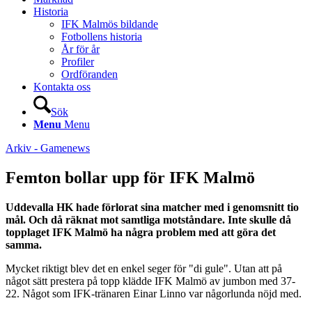
Historia
IFK Malmös bildande
Fotbollens historia
År för år
Profiler
Ordföranden
Kontakta oss
Sök
Menu
Menu
Arkiv - Gamenews
Femton bollar upp för IFK Malmö
Uddevalla HK hade förlorat sina matcher med i genomsnitt tio
mål. Och då räknat mot samtliga motståndare. Inte skulle då
topplaget IFK Malmö ha några problem med att göra det
samma.
Mycket riktigt blev det en enkel seger för "di gule". Utan att på
något sätt prestera på topp klädde IFK Malmö av jumbon med 37-
22. Något som IFK-tränaren Einar Linno var någorlunda nöjd med.