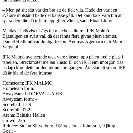
– Men på sitt sätt var det bra att de fick vila. Hade det varit ett
svårare motstånd hade det kanske gått. Det kan dock vara bra att
spara dem lite då tuffare uppgifter väntar, sade Einar Linno.
Mattias Lindkvist utsågs till matchens lirare i IFK Malmö.
Egentligen ett svårt val, då det fanns flera givna plusvarianter.
Daniel Hedlund var duktig, liksom Andreas Agerborn och Marius
Vargalui.
IFK Malmö avancerade tack vare vinsten upp på en tredje plats i
tabellen. Streckmötet mellan Hästö IF och IK Heim imorgon (läs
tisdag) kompletterar den nionde omgången. Återstår att se om IFK
då är bland de fyra främsta.
Hometeam: IFK MALMÖ
Hometeam form: –
Awayteam: UDDEVALLA HK
Awayteam form: –
Scorehalf: 17-9
Scorefull: 37-22
Arena: Baltiska Hallen
Crowd: 235
Referee: Stefan Silfverberg, Hjärup, Jonas Johnsson, Hjärup
Goal: –