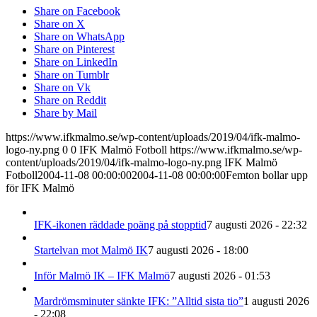
Share on Facebook
Share on X
Share on WhatsApp
Share on Pinterest
Share on LinkedIn
Share on Tumblr
Share on Vk
Share on Reddit
Share by Mail
https://www.ifkmalmo.se/wp-content/uploads/2019/04/ifk-malmo-
logo-ny.png
0
0
IFK Malmö Fotboll
https://www.ifkmalmo.se/wp-
content/uploads/2019/04/ifk-malmo-logo-ny.png
IFK Malmö
Fotboll
2004-11-08 00:00:00
2004-11-08 00:00:00
Femton bollar upp
för IFK Malmö
IFK-ikonen räddade poäng på stopptid
7 augusti 2026 - 22:32
Startelvan mot Malmö IK
7 augusti 2026 - 18:00
Inför Malmö IK – IFK Malmö
7 augusti 2026 - 01:53
Mardrömsminuter sänkte IFK: ”Alltid sista tio”
1 augusti 2026
- 22:08