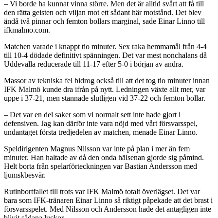
– Vi borde ha kunnat vinna större. Men det är alltid svårt att få till
den rätta geisten och viljan mot ett sådant här motstånd. Det blev
ändå två pinnar och femton bollars marginal, sade Einar Linno till
ifkmalmo.com.
Matchen varade i knappt tio minuter. Sex raka hemmamål från 4-4
till 10-4 dödade definitivt spänningen. Det var mest nonchalans då
Uddevalla reducerade till 11-17 efter 5-0 i början av andra.
Massor av tekniska fel bidrog också till att det tog tio minuter innan
IFK Malmö kunde dra ifrån på nytt. Ledningen växte allt mer, var
uppe i 37-21, men stannade slutligen vid 37-22 och femton bollar.
– Det var en del saker som vi normalt sett inte hade gjort i
defensiven. Jag kan därför inte vara nöjd med vårt försvarsspel,
undantaget första tredjedelen av matchen, menade Einar Linno.
Speldirigenten Magnus Nilsson var inte på plan i mer än fem
minuter. Han haltade av då den onda hälsenan gjorde sig påmind.
Helt borta från spelarförteckningen var Bastian Andersson med
ljumskbesvär.
Rutinbortfallet till trots var IFK Malmö totalt överlägset. Det var
bara som IFK-tränaren Einar Linno så riktigt påpekade att det brast i
försvarsspelet. Med Nilsson och Andersson hade det antagligen inte
blivit sådana luckor.