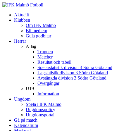
Aktuellt
Klubben
Om IFK Malmö
Bli medlem
Gula godbitar
Herrar
A-lag
Truppen
Matcher
Resultat och tabell
Spelarstatistik division 3 Södra Götaland
Lagstatistik division 3 Södra Götaland
Avstängda division 3 Södra Götaland
Övergångar
U19
Information
Ungdom
Spela i IFK Malmö
Ungdomspolicy
Ungdomsportal
Gå på match
Kalendarium
Marknad