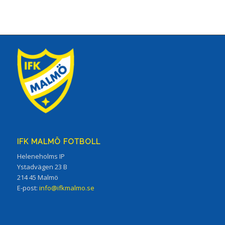
IFK MALMÖ FOTBOLL
Heleneholms IP
Ystadvägen 23 B
214 45 Malmö
E-post:
info@ifkmalmo.se