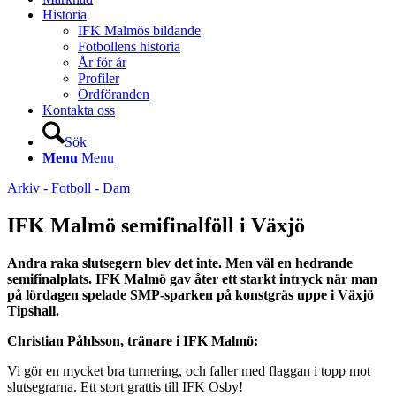
Historia
IFK Malmös bildande
Fotbollens historia
År för år
Profiler
Ordföranden
Kontakta oss
Sök
Menu
Menu
Arkiv - Fotboll - Dam
IFK Malmö semifinalföll i Växjö
Andra raka slutsegern blev det inte. Men väl en hedrande
semifinalplats. IFK Malmö gav åter ett starkt intryck när man
på lördagen spelade SMP-sparken på konstgräs uppe i Växjö
Tipshall.
Christian Påhlsson, tränare i IFK Malmö:
Vi gör en mycket bra turnering, och faller med flaggan i topp mot
slutsegrarna. Ett stort grattis till IFK Osby!