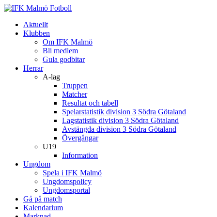
Aktuellt
Klubben
Om IFK Malmö
Bli medlem
Gula godbitar
Herrar
A-lag
Truppen
Matcher
Resultat och tabell
Spelarstatistik division 3 Södra Götaland
Lagstatistik division 3 Södra Götaland
Avstängda division 3 Södra Götaland
Övergångar
U19
Information
Ungdom
Spela i IFK Malmö
Ungdomspolicy
Ungdomsportal
Gå på match
Kalendarium
Marknad