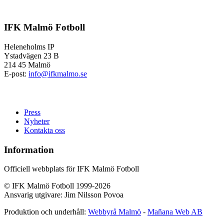
IFK Malmö Fotboll
Heleneholms IP
Ystadvägen 23 B
214 45 Malmö
E-post:
info@ifkmalmo.se
Press
Nyheter
Kontakta oss
Information
Officiell webbplats för IFK Malmö Fotboll
© IFK Malmö Fotboll 1999-2026
Ansvarig utgivare: Jim Nilsson Povoa
Produktion och underhåll:
Webbyrå Malmö
-
Mañana Web AB