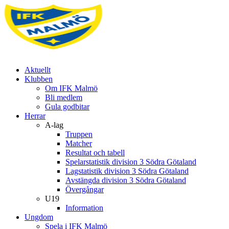
Aktuellt
Klubben
Om IFK Malmö
Bli medlem
Gula godbitar
Herrar
A-lag
Truppen
Matcher
Resultat och tabell
Spelarstatistik division 3 Södra Götaland
Lagstatistik division 3 Södra Götaland
Avstängda division 3 Södra Götaland
Övergångar
U19
Information
Ungdom
Spela i IFK Malmö