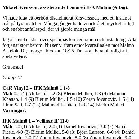
Mikael Svensson, assisterande tränare i IFK Malmö (A-lag):
Vi hade idag ett oerhört disciplinerat försvarsspel, med ett insläppt
mål på fyra matcher. Många gånger hade vi också ett mycket rörligt
och snabbt anfallsspel, där vi gjorde många mål.
Jag är mycket stolt över spelarnas koncentration och inställning. Alla
förtjänar stort beröm. Nu ser vi fram emot kvartsfinalen mot Malmö
Anadolu BI, imorgon klockan 18:15. Det skall bara bli roligt att
spela vidare.
Gruppspel
Grupp 12
Café Vinyl 2 – IFK Malmö 1 1-8
Mål:
0-1 (5) Ali Jasim, 1-2 (8) Blerim Mullici, 1-3 (9) Mahmod
Khattab, 1-4 (9) Blerim Mullici, 1-5 (10) Zoran Jovanovic, 1-6 (11)
Lirim Sali, 1-7 (13) Mahmod Khattab, 1-8 (14) Blerim Mullici
Varningar:
–
IFK Malmö 1 – Vellinge IF 11-0
Mål:
1-0 (1) Ali Jasim, 2-0 (1) Daniel Jovanovic, 3-0 (2) Nana
Piesie, 4-0 (3) Blerim Mullici, 5-0 (3) Björn Larsson, 6-0 (4) Daniel
Jovanovic, 7-0 (5) Zoran Jovanovic, 8-0 (8) Zoran Jovanovic, 9-0