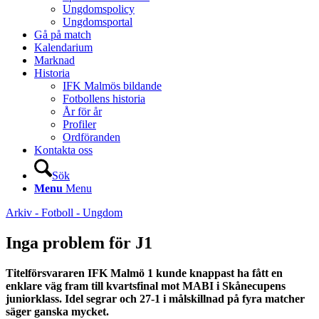
Ungdomspolicy
Ungdomsportal
Gå på match
Kalendarium
Marknad
Historia
IFK Malmös bildande
Fotbollens historia
År för år
Profiler
Ordföranden
Kontakta oss
Sök
Menu
Menu
Arkiv - Fotboll - Ungdom
Inga problem för J1
Titelförsvararen IFK Malmö 1 kunde knappast ha fått en
enklare väg fram till kvartsfinal mot MABI i Skånecupens
juniorklass. Idel segrar och 27-1 i målskillnad på fyra matcher
säger ganska mycket.