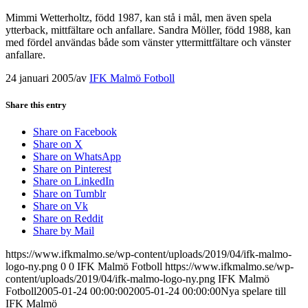
Mimmi Wetterholtz, född 1987, kan stå i mål, men även spela
ytterback, mittfältare och anfallare. Sandra Möller, född 1988, kan
med fördel användas både som vänster yttermittfältare och vänster
anfallare.
24 januari 2005
/
av
IFK Malmö Fotboll
Share this entry
Share on Facebook
Share on X
Share on WhatsApp
Share on Pinterest
Share on LinkedIn
Share on Tumblr
Share on Vk
Share on Reddit
Share by Mail
https://www.ifkmalmo.se/wp-content/uploads/2019/04/ifk-malmo-
logo-ny.png
0
0
IFK Malmö Fotboll
https://www.ifkmalmo.se/wp-
content/uploads/2019/04/ifk-malmo-logo-ny.png
IFK Malmö
Fotboll
2005-01-24 00:00:00
2005-01-24 00:00:00
Nya spelare till
IFK Malmö