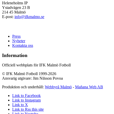
Heleneholms IP
Ystadvägen 23 B
214 45 Malmö
E-post:
info@ifkmalmo.se
Press
Nyheter
Kontakta oss
Information
Officiell webbplats för IFK Malmö Fotboll
© IFK Malmö Fotboll 1999-2026
Ansvarig utgivare: Jim Nilsson Povoa
Produktion och underhåll:
Webbyrå Malmö
-
Mañana Web AB
Link to Facebook
Link to Instagram
Link to X
Link to Rss this site
Link to Youtube