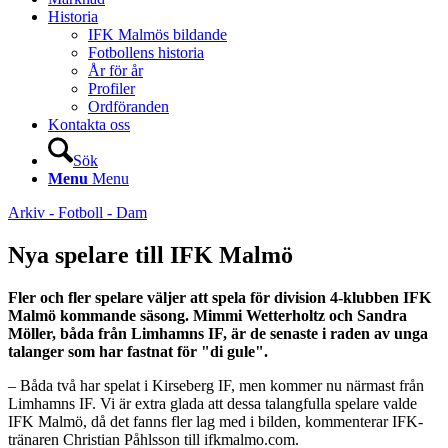
Historia
IFK Malmös bildande
Fotbollens historia
År för år
Profiler
Ordföranden
Kontakta oss
Sök
Menu
Menu
Arkiv - Fotboll - Dam
Nya spelare till IFK Malmö
Fler och fler spelare väljer att spela för division 4-klubben IFK
Malmö kommande säsong. Mimmi Wetterholtz och Sandra
Möller, båda från Limhamns IF, är de senaste i raden av unga
talanger som har fastnat för "di gule".
– Båda två har spelat i Kirseberg IF, men kommer nu närmast från
Limhamns IF. Vi är extra glada att dessa talangfulla spelare valde
IFK Malmö, då det fanns fler lag med i bilden, kommenterar IFK-
tränaren Christian Påhlsson till ifkmalmo.com.