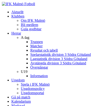
Aktuellt
Klubben
Om IFK Malmö
Bli medlem
Gula godbitar
Herrar
A-lag
Truppen
Matcher
Resultat och tabell
Spelarstatistik division 3 Södra Götaland
Lagstatistik division 3 Södra Götaland
Avstängda division 3 Södra Götaland
Övergångar
U19
Information
Ungdom
Spela i IFK Malmö
Ungdomspolicy
Ungdomsportal
Gå på match
Kalendarium
Marknad