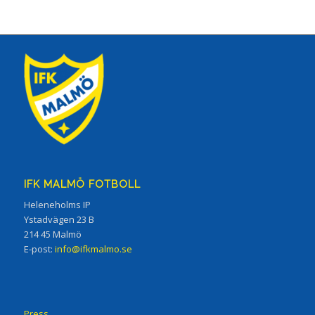
IFK MALMÖ FOTBOLL
Heleneholms IP
Ystadvägen 23 B
214 45 Malmö
E-post:
info@ifkmalmo.se
Press