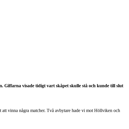
iffarna visade tidigt vart skåpet skulle stå och kunde till slut
årt att vinna några matcher. Två avbytare hade vi mot Höllviken och