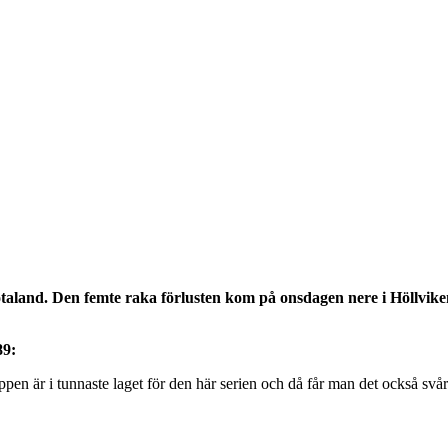
aland. Den femte raka förlusten kom på onsdagen nere i Höllviken. G
89:
ppen är i tunnaste laget för den här serien och då får man det också sv