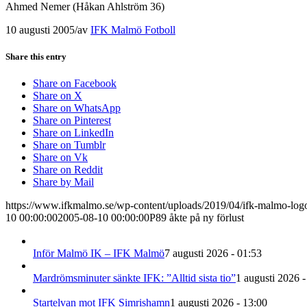
Ahmed Nemer (Håkan Ahlström 36)
10 augusti 2005
/
av
IFK Malmö Fotboll
Share this entry
Share on Facebook
Share on X
Share on WhatsApp
Share on Pinterest
Share on LinkedIn
Share on Tumblr
Share on Vk
Share on Reddit
Share by Mail
https://www.ifkmalmo.se/wp-content/uploads/2019/04/ifk-malmo-log
10 00:00:00
2005-08-10 00:00:00
P89 åkte på ny förlust
Inför Malmö IK – IFK Malmö
7 augusti 2026 - 01:53
Mardrömsminuter sänkte IFK: ”Alltid sista tio”
1 augusti 2026 -
Startelvan mot IFK Simrishamn
1 augusti 2026 - 13:00