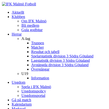
Aktuellt
Klubben
Om IFK Malmö
Bli medlem
Gula godbitar
Herrar
A-lag
Truppen
Matcher
Resultat och tabell
Spelarstatistik division 3 Södra Götaland
Lagstatistik division 3 Södra Götaland
Avstängda division 3 Södra Götaland
Övergångar
U19
Information
Ungdom
Spela i IFK Malmö
Ungdomspolicy
Ungdomsportal
Gå på match
Kalendarium
Marknad