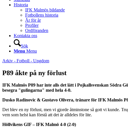
Historia
IFK Malmös bildande
Fotbollens historia
År för år
Profiler
Ordföranden
Kontakta oss
Sök
Menu
Menu
Arkiv - Fotboll - Ungdom
P89 åkte på ny förlust
IFK Malmös P89 har inte alls det lätt i Pojkallsvenskan Södra Göt
besegra "gulingarna" med hela 4-0.
Dusko Radinovic & Gustavo Olivera, tränare för IFK Malmös P
Det blev en ny förlust, men vi gjorde åtminstone så gott vi kunde. Tru
vem som helst kan förstå att det är alldeles för lite.
Höllvikens GIF – IFK Malmö 4-0 (2-0)