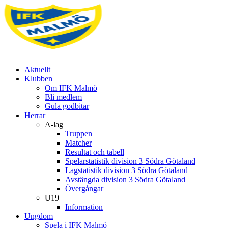
Aktuellt
Klubben
Om IFK Malmö
Bli medlem
Gula godbitar
Herrar
A-lag
Truppen
Matcher
Resultat och tabell
Spelarstatistik division 3 Södra Götaland
Lagstatistik division 3 Södra Götaland
Avstängda division 3 Södra Götaland
Övergångar
U19
Information
Ungdom
Spela i IFK Malmö