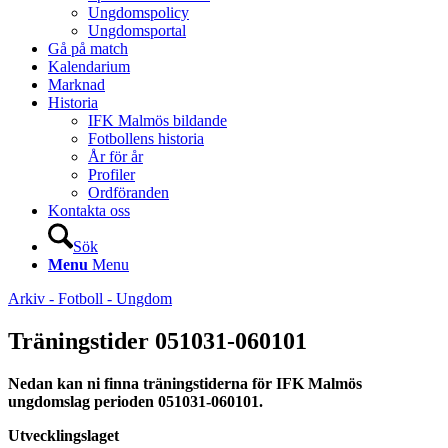
Ungdomspolicy
Ungdomsportal
Gå på match
Kalendarium
Marknad
Historia
IFK Malmös bildande
Fotbollens historia
År för år
Profiler
Ordföranden
Kontakta oss
Sök
Menu
Menu
Arkiv - Fotboll - Ungdom
Träningstider 051031-060101
Nedan kan ni finna träningstiderna för IFK Malmös
ungdomslag perioden 051031-060101.
Utvecklingslaget