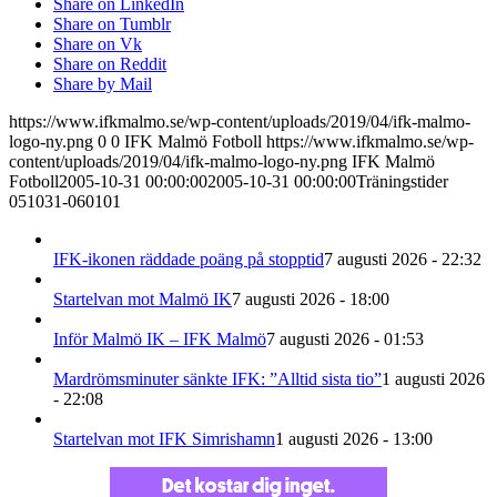
Share on LinkedIn
Share on Tumblr
Share on Vk
Share on Reddit
Share by Mail
https://www.ifkmalmo.se/wp-content/uploads/2019/04/ifk-malmo-
logo-ny.png
0
0
IFK Malmö Fotboll
https://www.ifkmalmo.se/wp-
content/uploads/2019/04/ifk-malmo-logo-ny.png
IFK Malmö
Fotboll
2005-10-31 00:00:00
2005-10-31 00:00:00
Träningstider
051031-060101
IFK-ikonen räddade poäng på stopptid
7 augusti 2026 - 22:32
Startelvan mot Malmö IK
7 augusti 2026 - 18:00
Inför Malmö IK – IFK Malmö
7 augusti 2026 - 01:53
Mardrömsminuter sänkte IFK: ”Alltid sista tio”
1 augusti 2026
- 22:08
Startelvan mot IFK Simrishamn
1 augusti 2026 - 13:00