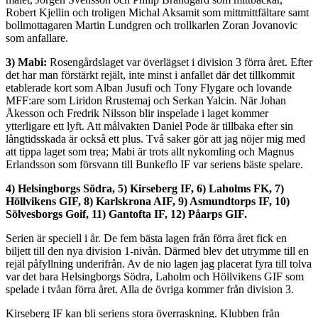
Robert Kjellin och troligen Michal Aksamit som mittmittfältare samt
bollmottagaren Martin Lundgren och trollkarlen Zoran Jovanovic
som anfallare.
3) Mabi:
Rosengårdslaget var överlägset i division 3 förra året. Efter
det har man förstärkt rejält, inte minst i anfallet där det tillkommit
etablerade kort som Alban Jusufi och Tony Flygare och lovande
MFF:are som Liridon Rrustemaj och Serkan Yalcin. När Johan
Åkesson och Fredrik Nilsson blir inspelade i laget kommer
ytterligare ett lyft. Att målvakten Daniel Pode är tillbaka efter sin
långtidsskada är också ett plus. Två saker gör att jag nöjer mig med
att tippa laget som trea; Mabi är trots allt nykomling och Magnus
Erlandsson som försvann till Bunkeflo IF var seriens bäste spelare.
4) Helsingborgs Södra, 5) Kirseberg IF, 6) Laholms FK, 7)
Höllvikens GIF, 8) Karlskrona AIF, 9) Asmundtorps IF, 10)
Sölvesborgs Goif, 11) Gantofta IF, 12) Påarps GIF.
Serien är speciell i år. De fem bästa lagen från förra året fick en
biljett till den nya division 1-nivån. Därmed blev det utrymme till en
rejäl påfyllning underifrån. Av de nio lagen jag placerat fyra till tolva
var det bara Helsingborgs Södra, Laholm och Höllvikens GIF som
spelade i tvåan förra året. Alla de övriga kommer från division 3.
Kirseberg IF kan bli seriens stora överraskning. Klubben från