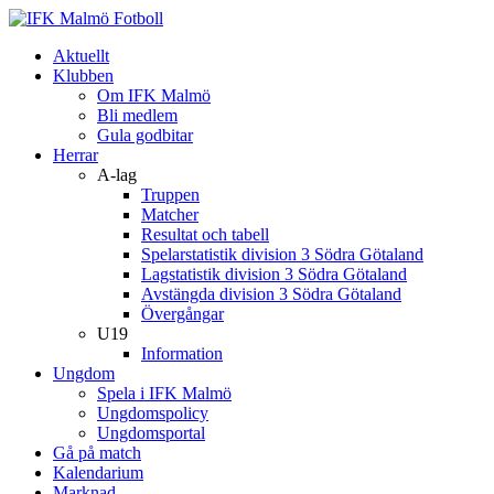
Aktuellt
Klubben
Om IFK Malmö
Bli medlem
Gula godbitar
Herrar
A-lag
Truppen
Matcher
Resultat och tabell
Spelarstatistik division 3 Södra Götaland
Lagstatistik division 3 Södra Götaland
Avstängda division 3 Södra Götaland
Övergångar
U19
Information
Ungdom
Spela i IFK Malmö
Ungdomspolicy
Ungdomsportal
Gå på match
Kalendarium
Marknad