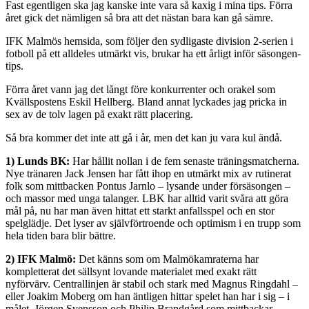
Fast egentligen ska jag kanske inte vara så kaxig i mina tips. Förra
året gick det nämligen så bra att det nästan bara kan gå sämre.
IFK Malmös hemsida, som följer den sydligaste division 2-serien i
fotboll på ett alldeles utmärkt vis, brukar ha ett årligt inför säsongen-
tips.
Förra året vann jag det långt före konkurrenter och orakel som
Kvällspostens Eskil Hellberg. Bland annat lyckades jag pricka in
sex av de tolv lagen på exakt rätt placering.
Så bra kommer det inte att gå i år, men det kan ju vara kul ändå.
1) Lunds BK:
Har hållit nollan i de fem senaste träningsmatcherna.
Nye tränaren Jack Jensen har fått ihop en utmärkt mix av rutinerat
folk som mittbacken Pontus Jarnlo – lysande under försäsongen –
och massor med unga talanger. LBK har alltid varit svåra att göra
mål på, nu har man även hittat ett starkt anfallsspel och en stor
spelglädje. Det lyser av självförtroende och optimism i en trupp som
hela tiden bara blir bättre.
2) IFK Malmö:
Det känns som om Malmökamraterna har
kompletterat det sällsynt lovande materialet med exakt rätt
nyförvärv. Centrallinjen är stabil och stark med Magnus Ringdahl –
eller Joakim Moberg om han äntligen hittar spelet han har i sig – i
målet, Jörgen Svensson och Philip Brandgård som mittbackar,