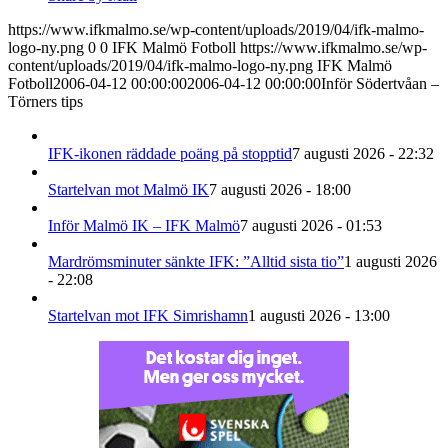
https://www.ifkmalmo.se/wp-content/uploads/2019/04/ifk-malmo-
logo-ny.png
0
0
IFK Malmö Fotboll
https://www.ifkmalmo.se/wp-
content/uploads/2019/04/ifk-malmo-logo-ny.png
IFK Malmö
Fotboll
2006-04-12 00:00:00
2006-04-12 00:00:00
Inför Södertvåan –
Törners tips
IFK-ikonen räddade poäng på stopptid
7 augusti 2026 - 22:32
Startelvan mot Malmö IK
7 augusti 2026 - 18:00
Inför Malmö IK – IFK Malmö
7 augusti 2026 - 01:53
Mardrömsminuter sänkte IFK: ”Alltid sista tio”
1 augusti 2026
- 22:08
Startelvan mot IFK Simrishamn
1 augusti 2026 - 13:00