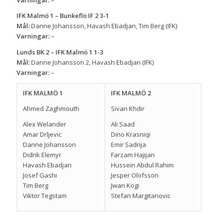
Varningar:
–
IFK Malmö 1 – Bunkeflo IF 2 3-1
Mål:
Danne Johansson, Havash Ebadjan, Tim Berg (IFK)
Varningar:
–
Lunds BK 2 – IFK Malmö 1 1-3
Mål:
Danne Johansson 2, Havash Ebadjan (IFK)
Varningar:
–
IFK MALMÖ 1
IFK MALMÖ 2
Ahmed Zaghmouth
Sivan Khdir
Alex Welander
Ali Saad
Amar Drljevic
Dino Krasniqi
Danne Johansson
Emir Sadrija
Didrik Elemyr
Farzam Hajijan
Havash Ebadjan
Hussein Abdul Rahim
Josef Gashi
Jesper Olofsson
Tim Berg
Jwan Kogi
Viktor Tegstam
Stefan Margitanovic