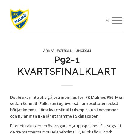
ARKIV - FOTBOLL - UNGDOM
P92-1
KVARTSFINALKLART
Det brukar inte alls gå bra inomhus för IFK Malmös P92. Men
sedan Kenneth Folkeson tog över så har resultaten också
börjat komma. Först kvartsfinal i Olympic Cup i november
och nu är man lika långt framme i Skånecupen.
Efter ett rakt igenom övertygande gruppspel med 3-1-segrar i
de tre matcherna mot Heleneholms SK, Bunkeflo IF 2 och