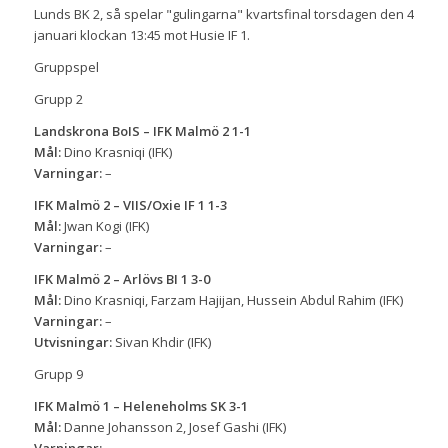
Lunds BK 2, så spelar "gulingarna" kvartsfinal torsdagen den 4
januari klockan 13:45 mot Husie IF 1.
Gruppspel
Grupp 2
Landskrona BoIS – IFK Malmö 2 1-1
Mål:
Dino Krasniqi (IFK)
Varningar:
–
IFK Malmö 2 – VIIS/Oxie IF 1 1-3
Mål:
Jwan Kogi (IFK)
Varningar:
–
IFK Malmö 2 – Arlövs BI 1 3-0
Mål:
Dino Krasniqi, Farzam Hajijan, Hussein Abdul Rahim (IFK)
Varningar:
–
Utvisningar:
Sivan Khdir (IFK)
Grupp 9
IFK Malmö 1 – Heleneholms SK 3-1
Mål:
Danne Johansson 2, Josef Gashi (IFK)