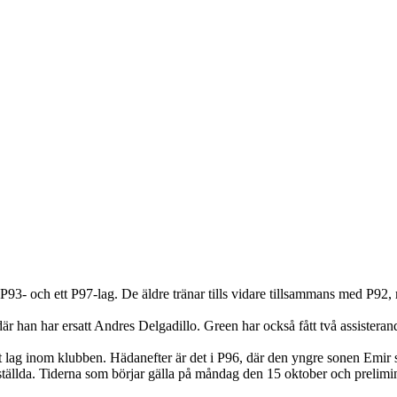
P93- och ett P97-lag. De äldre tränar tills vidare tillsammans med P92,
r han har ersatt Andres Delgadillo. Green har också fått två assisterand
 lag inom klubben. Hädanefter är det i P96, där den yngre sonen Emir sp
tällda. Tiderna som börjar gälla på måndag den 15 oktober och preliminär