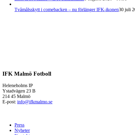
Tvåmålsskytt i comebacken – nu förlänger IFK-ikonen
30 juli 
IFK Malmö Fotboll
Heleneholms IP
Ystadvägen 23 B
214 45 Malmö
E-post:
info@ifkmalmo.se
Press
Nyheter