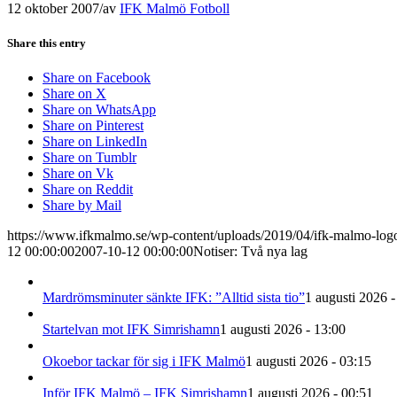
12 oktober 2007
/
av
IFK Malmö Fotboll
Share this entry
Share on Facebook
Share on X
Share on WhatsApp
Share on Pinterest
Share on LinkedIn
Share on Tumblr
Share on Vk
Share on Reddit
Share by Mail
https://www.ifkmalmo.se/wp-content/uploads/2019/04/ifk-malmo-log
12 00:00:00
2007-10-12 00:00:00
Notiser: Två nya lag
Mardrömsminuter sänkte IFK: ”Alltid sista tio”
1 augusti 2026 -
Startelvan mot IFK Simrishamn
1 augusti 2026 - 13:00
Okoebor tackar för sig i IFK Malmö
1 augusti 2026 - 03:15
Inför IFK Malmö – IFK Simrishamn
1 augusti 2026 - 00:51