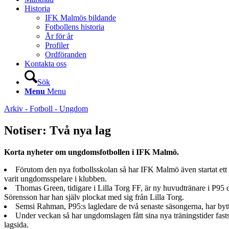
Historia
IFK Malmös bildande
Fotbollens historia
År för år
Profiler
Ordföranden
Kontakta oss
Sök
Menu
Menu
Arkiv - Fotboll - Ungdom
Notiser: Två nya lag
Korta nyheter om ungdomsfotbollen i IFK Malmö.
Förutom den nya fotbollsskolan så har IFK Malmö även startat ett 
varit ungdomsspelare i klubben.
Thomas Green, tidigare i Lilla Torg FF, är ny huvudtränare i P95 dä
Sörensson har han själv plockat med sig från Lilla Torg.
Semsi Rahman, P95:s lagledare de två senaste säsongerna, har bytt
Under veckan så har ungdomslagen fått sina nya träningstider fasts
lagsida.