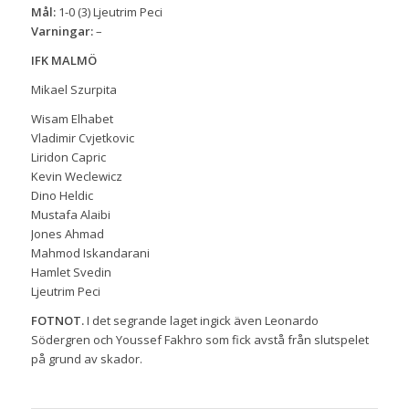
Mål:
1-0 (3) Ljeutrim Peci
Varningar:
–
IFK MALMÖ
Mikael Szurpita
Wisam Elhabet
Vladimir Cvjetkovic
Liridon Capric
Kevin Weclewicz
Dino Heldic
Mustafa Alaibi
Jones Ahmad
Mahmod Iskandarani
Hamlet Svedin
Ljeutrim Peci
FOTNOT.
I det segrande laget ingick även Leonardo
Södergren och Youssef Fakhro som fick avstå från slutspelet
på grund av skador.