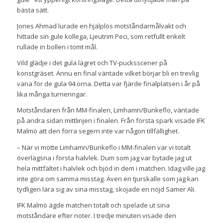
bästa sätt.
Jones Ahmad lurade en hjälplös motståndarmålvakt och
hittade sin gule kollega, Ljeutrim Peci, som retfullt enkelt
rullade in bollen i tomt mål.
Vild glädje i det gula lägret och TV-pucksscener på
konstgräset. Ännu en final väntade vilket börjar bli en trevlig
vana för de gula 94:orna. Detta var fjärde finalplatsen i år på
lika många turneringar.
Motståndaren från MM-finalen, Limhamn/Bunkeflo, väntade
på andra sidan mittlinjen i finalen. Från första spark visade IFK
Malmö att den förra segern inte var någon tillfällighet.
– När vi mötte Limhamn/Bunkeflo i MM-finalen var vi totalt
överlägsna i första halvlek. Dum som jag var bytade jag ut
hela mittfältet i halvlek och bjöd in dem i matchen. Idag ville jag
inte göra om samma misstag. Även en tjurskalle som jag kan
tydligen lära sig av sina misstag, skojade en nöjd Samer Ali.
IFK Malmö ägde matchen totalt och spelade ut sina
motståndare efter noter. I tredje minuten visade den