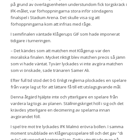
på grund av överlägsenheten understundom fick torgskräck i
IFK-målet, var förhoppningarna stora inför söndagens
finalspel i Stadium Arena. Det skulle visa sig att
förhoppningarna kom att infrias med råge.
I semifinalen väntade Klågerups GIF som hade imponerat
tidigare i turneringen.
– Det kändes som att matchen mot Klågerup var den
moraliska finalen. Mycket riktigt blev matchen precis så jämn
som vi hade väntat. Tyvärr lyckades vi inte avgöra matchen
som vi önskade, sade tränaren Samer Ali.
Efter full tid stod det 0-0. Enligt reglerna plockades en spelare
från varje lag ut för att lättare få till ett utslagsgivande mål.
Denna åtgärd hjälpte inte och ytterligare en spelare från
vardera lag togs av planen. Ställningskriget höll i sig och det
krävdes ytterligare en decimering av spelarna innan
avgörandet föll.
I spel tre mot tre lyckades IFK Malmö erövra bollen. I samma
moment snubblade en Klågerupsspelare till och det gav "di
gule" ett ypperligt kontringsläge. Detta utnyttjade man på