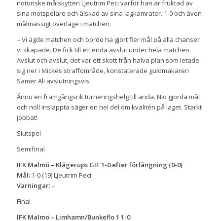
notoriske målskytten Ljeutrim Peci varför han är fruktad av
sina motspelare och älskad av sina lagkamrater. 1-0 och även
målmässigt överläge i matchen.
– Vi ägde matchen och borde ha gjort fler mål på alla chanser
vi skapade. De fick till ett enda avslut under hela matchen.
Avslut och avslut, det var ett skott från halva plan som letade
sig ner i Mickes straffområde, konstaterade guldmakaren
Samer Ali avslutningsvis.
Ännu en framgångsrik turneringshelg till ända. Nio gjorda mål
och noll insläppta säger en hel del om kvalitén på laget. Starkt
jobbat!
Slutspel
Semifinal
IFK Malmö – Klågerups GIF 1-0 efter förlängning (0-0)
Mål:
1-0 (19) Ljeutrim Peci
Varningar:
–
Final
IFK Malmö – Limhamn/Bunkeflo 1 1-0