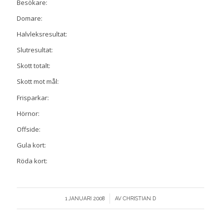
Besökare:
Domare:
Halvleksresultat:
Slutresultat:
Skott totalt:
Skott mot mål:
Frisparkar:
Hörnor:
Offside:
Gula kort:
Röda kort:
/
1 JANUARI 2008
AV
CHRISTIAN D