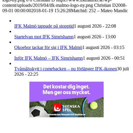
content/uploads/2019/04/ifk-malmo-logo-ny.png
Christian D
2008-
09-01 00:00:00
2018-01-19 15:26:28
Matchid: 252 – Mateo Mandic
IFK Malmö tappade på stopptid
1 augusti 2026 - 22:08
Startelvan mot IFK Simrishamn
1 augusti 2026 - 13:00
Okoebor tackar för sig i IFK Malmö
1 augusti 2026 - 03:15
Inför IFK Malmö – IFK Simrishamn
1 augusti 2026 - 00:51
Tvåmålsskytt i comebacken – nu förlänger IFK-ikonen
30 juli
2026 - 22:25