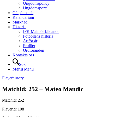
Ungdomspolicy
Ungdomsportal
Gå på match
Kalendarium
Marknad
Historia
IFK Malmös bildande
Fotbollens historia
År för år
Profiler
Ordföranden
Kontakta oss
Sök
Menu
Menu
Playerhistory
Matchid: 252 – Mateo Mandic
Matchid: 252
Playerid: 108