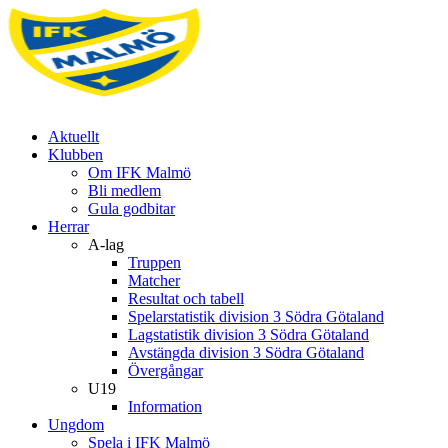
Aktuellt
Klubben
Om IFK Malmö
Bli medlem
Gula godbitar
Herrar
A-lag
Truppen
Matcher
Resultat och tabell
Spelarstatistik division 3 Södra Götaland
Lagstatistik division 3 Södra Götaland
Avstängda division 3 Södra Götaland
Övergångar
U19
Information
Ungdom
Spela i IFK Malmö