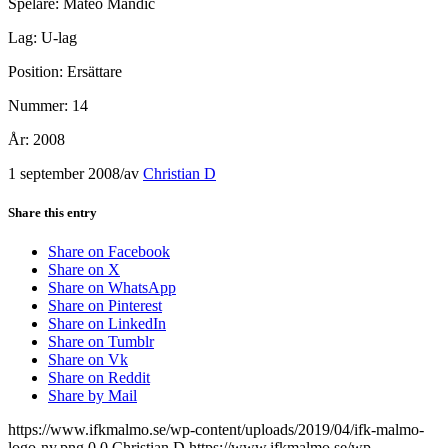
Spelare: Mateo Mandic
Lag: U-lag
Position: Ersättare
Nummer: 14
År: 2008
1 september 2008
/
av
Christian D
Share this entry
Share on Facebook
Share on X
Share on WhatsApp
Share on Pinterest
Share on LinkedIn
Share on Tumblr
Share on Vk
Share on Reddit
Share by Mail
https://www.ifkmalmo.se/wp-content/uploads/2019/04/ifk-malmo-
logo-ny.png
0
0
Christian D
https://www.ifkmalmo.se/wp-