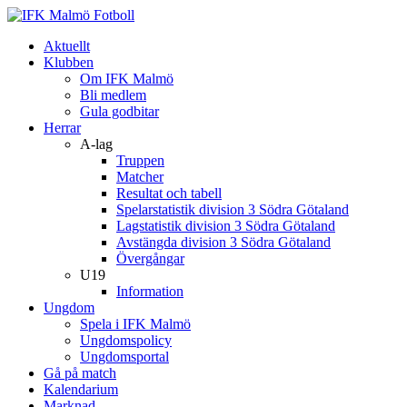
Aktuellt
Klubben
Om IFK Malmö
Bli medlem
Gula godbitar
Herrar
A-lag
Truppen
Matcher
Resultat och tabell
Spelarstatistik division 3 Södra Götaland
Lagstatistik division 3 Södra Götaland
Avstängda division 3 Södra Götaland
Övergångar
U19
Information
Ungdom
Spela i IFK Malmö
Ungdomspolicy
Ungdomsportal
Gå på match
Kalendarium
Marknad