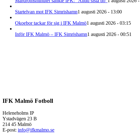
Mardrömsminuter sänkte IFK: ”Alltid sista tio”
1 augusti 2026 -
Startelvan mot IFK Simrishamn
1 augusti 2026 - 13:00
Okoebor tackar för sig i IFK Malmö
1 augusti 2026 - 03:15
Inför IFK Malmö – IFK Simrishamn
1 augusti 2026 - 00:51
IFK Malmö Fotboll
Heleneholms IP
Ystadvägen 23 B
214 45 Malmö
E-post:
info@ifkmalmo.se