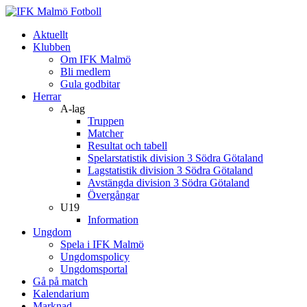
Aktuellt
Klubben
Om IFK Malmö
Bli medlem
Gula godbitar
Herrar
A-lag
Truppen
Matcher
Resultat och tabell
Spelarstatistik division 3 Södra Götaland
Lagstatistik division 3 Södra Götaland
Avstängda division 3 Södra Götaland
Övergångar
U19
Information
Ungdom
Spela i IFK Malmö
Ungdomspolicy
Ungdomsportal
Gå på match
Kalendarium
Marknad