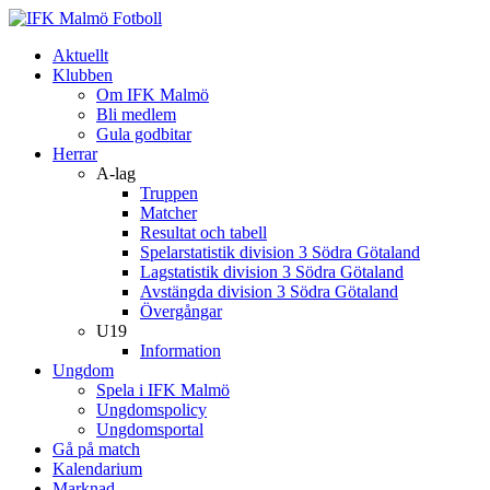
Aktuellt
Klubben
Om IFK Malmö
Bli medlem
Gula godbitar
Herrar
A-lag
Truppen
Matcher
Resultat och tabell
Spelarstatistik division 3 Södra Götaland
Lagstatistik division 3 Södra Götaland
Avstängda division 3 Södra Götaland
Övergångar
U19
Information
Ungdom
Spela i IFK Malmö
Ungdomspolicy
Ungdomsportal
Gå på match
Kalendarium
Marknad