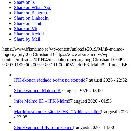
Share on X
Share on WhatsApp
Share on Pinterest
Share on LinkedIn
Share on Tumblr
Share on Vk
Share on Reddit
Share by Mail
https://www.ifkmalmo.se/wp-content/uploads/2019/04/ifk-malmo-
logo-ny.png
0
0
Christian D
https://www.ifkmalmo.se/wp-
content/uploads/2019/04/ifk-malmo-logo-ny.png
Christian D
2009-
03-07 11:00:00
2009-03-07 11:00:00
Match IFK Malmö – Lunds BK
IFK-ikonen räddade poäng på stopptid
7 augusti 2026 - 22:32
Startelvan mot Malmö IK
7 augusti 2026 - 18:00
Inför Malmö IK – IFK Malmö
7 augusti 2026 - 01:53
Mardrömsminuter sänkte IFK: ”Alltid sista tio”
1 augusti 2026
- 22:08
Startelvan mot IFK Simrishamn
1 augusti 2026 - 13:00