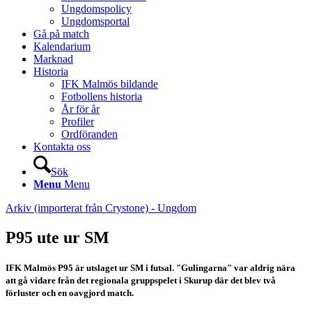
Ungdomspolicy
Ungdomsportal
Gå på match
Kalendarium
Marknad
Historia
IFK Malmös bildande
Fotbollens historia
År för år
Profiler
Ordföranden
Kontakta oss
Sök
Menu
Menu
Arkiv (importerat från Crystone) - Ungdom
P95 ute ur SM
IFK Malmös P95 är utslaget ur SM i futsal. "Gulingarna" var aldrig nära
att gå vidare från det regionala gruppspelet i Skurup där det blev två
förluster och en oavgjord match.