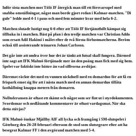
Inför sista matchen mot Tölö IF återgick man till ett försvarsspel med
snabba omställningar, något man borde gjort redan i Kalmar-matchen. "Di
gule" ledde med 4-1 i paus och med fem minuter kvar med hela 6-2.
Matchen slutade lustigt nog 6-6 efter att Tölö IF förtjänstfullt kämpat sig
tillbaka in i matchen. Bäst på plan i den tredje matchen var Christian Addo
som ersatt Adil Hakimi i målet efter de två första förlustmatcherna. Beröm
också till assisterande tränaren Johan Carlsson.
Det går inte att undra över hur det är tänkt att futsal skall fungera. Därmed
inte sagt att IFK Malmö förtjänade mer än den poäng man fick med sig hem.
Spelet var faktiskt inte bättre än vad siffrorna avslöjar.
Däremot räckte det med en vunnen nickduell med en domarduo för att få en
frispark emot sig för att i nästa match med en annan domarduo tillåta
fasthållning knappa metern från domaren.
Nolltoleransen är oftast ett skämt och något som ser fint ut i styrdokumenten.
Svordomar och nedlåtande kommentarer är oftast vardagsmat. När ska
detta stävjas?
IFK Malmö önskar Mjällby AIF all lycka och framgång i SM-slutspelet i
Göteborg den 26-28 februari eftersom de stod som slutsegrare efter att ha
besegrat Kalmar FF i den avgörand matchen med 5-4.