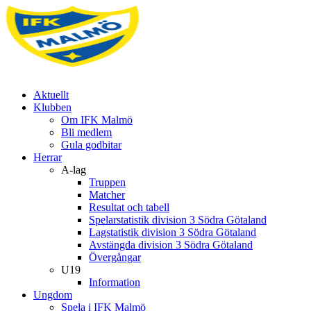
Aktuellt
Klubben
Om IFK Malmö
Bli medlem
Gula godbitar
Herrar
A-lag
Truppen
Matcher
Resultat och tabell
Spelarstatistik division 3 Södra Götaland
Lagstatistik division 3 Södra Götaland
Avstängda division 3 Södra Götaland
Övergångar
U19
Information
Ungdom
Spela i IFK Malmö