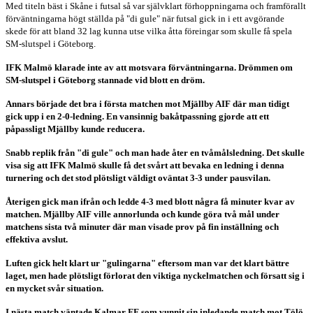
Med titeln bäst i Skåne i futsal så var självklart förhoppningarna och framförallt
förväntningarna högt ställda på "di gule" när futsal gick in i ett avgörande
skede för att bland 32 lag kunna utse vilka åtta föreingar som skulle få spela
SM-slutspel i Göteborg.
IFK Malmö klarade inte av att motsvara förväntningarna. Drömmen om
SM-slutspel i Göteborg stannade vid blott en dröm.
Annars började det bra i första matchen mot Mjällby AIF där man tidigt
gick upp i en 2-0-ledning. En vansinnig bakåtpassning gjorde att ett
påpassligt Mjällby kunde reducera.
Snabb replik från "di gule" och man hade åter en tvåmålsledning. Det skulle
visa sig att IFK Malmö skulle få det svårt att bevaka en ledning i denna
turnering och det stod plötsligt väldigt oväntat 3-3 under pausvilan.
Återigen gick man ifrån och ledde 4-3 med blott några få minuter kvar av
matchen. Mjällby AIF ville annorlunda och kunde göra två mål under
matchens sista två minuter där man visade prov på fin inställning och
effektiva avslut.
Luften gick helt klart ur "gulingarna" eftersom man var det klart bättre
laget, men hade plötsligt förlorat den viktiga nyckelmatchen och försatt sig i
en mycket svår situation.
I nästa match väntade Kalmar FF som vunnit sin inledande match mot Tölö