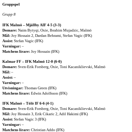
Gruppspel
Grupp 8
IFK Malmö – Mjällby AIF 4-5 (3-3)
Domare:
Naim Bytyqi, Oxie, Ibrahim Mujadzic, Malmö
Mål:
Joy Hossain 2, Dardan Behrami, Stefan Vagic (IFK)
Assist:
Stefan Vagic (IFK)
Varningar:
–
Matchens lirare:
Joy Hossain (IFK)
Kalmar FF – IFK Malmö 12-0 (6-0)
Domare:
Sven-Erik Forsberg, Oxie, Toni Kacaniklievski, Malmö
Mål:
–
Assist:
–
Varningar:
–
Utvisningar:
Thomas Green (IFK)
Matchens lirare:
Edwin Adolfsson (IFK)
IFK Malmö – Tölö IF 6-6 (4-1)
Domare:
Sven-Erik Forsberg, Oxie, Toni Kacaniklievski, Malmö
Mål:
Joy Hossain 3, Erik Cikaric 2, Adil Hakimi (IFK)
Assist:
Stefan Vagic 3 (IFK)
Varningar:
–
Matchens lirare:
Christian Addo (IFK)