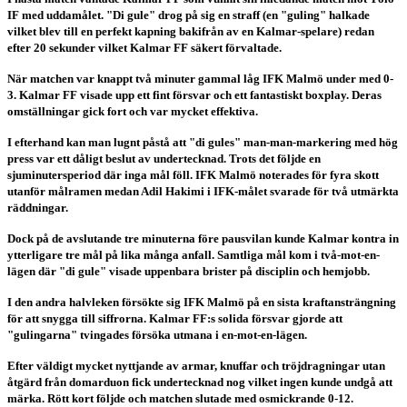
IF med uddamålet. "Di gule" drog på sig en straff (en "guling" halkade
vilket blev till en perfekt kapning bakifrån av en Kalmar-spelare) redan
efter 20 sekunder vilket Kalmar FF säkert förvaltade.
När matchen var knappt två minuter gammal låg IFK Malmö under med 0-
3. Kalmar FF visade upp ett fint försvar och ett fantastiskt boxplay. Deras
omställningar gick fort och var mycket effektiva.
I efterhand kan man lugnt påstå att "di gules" man-man-markering med hög
press var ett dåligt beslut av undertecknad. Trots det följde en
sjuminutersperiod där inga mål föll. IFK Malmö noterades för fyra skott
utanför målramen medan Adil Hakimi i IFK-målet svarade för två utmärkta
räddningar.
Dock på de avslutande tre minuterna före pausvilan kunde Kalmar kontra in
ytterligare tre mål på lika många anfall. Samtliga mål kom i två-mot-en-
lägen där "di gule" visade uppenbara brister på disciplin och hemjobb.
I den andra halvleken försökte sig IFK Malmö på en sista kraftansträngning
för att snygga till siffrorna. Kalmar FF:s solida försvar gjorde att
"gulingarna" tvingades försöka utmana i en-mot-en-lägen.
Efter väldigt mycket nyttjande av armar, knuffar och tröjdragningar utan
åtgärd från domarduon fick undertecknad nog vilket ingen kunde undgå att
märka. Rött kort följde och matchen slutade med osmickrande 0-12.