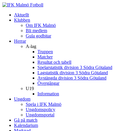
Aktuellt
Klubben
Om IFK Malmö
Bli medlem
Gula godbitar
Herrar
A-lag
Truppen
Matcher
Resultat och tabell
Spelarstatistik division 3 Södra Götaland
Lagstatistik division 3 Södra Götaland
Avstängda division 3 Södra Götaland
Övergångar
U19
Information
Ungdom
Spela i IFK Malmö
Ungdomspolicy
Ungdomsportal
Gå på match
Kalendarium
Marknad